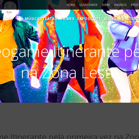
HOME
QUEM SOMOS
SOBRE
ANUNCIE
PROJE
MÚSICA
TEATRO
FILMES
EXPOSIÇÕES
SÉRIES
TV
LIVRO
game Itinerante pe
na Zona Leste
 Itinerante pela primeira vez na Zon