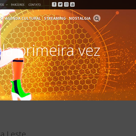
Facebook
Twitter
Instagram
Youtube
TOS
PARCEIROS
CONTATO
S
AGENDA CULTURAL
STREAMING
NOSTALGIA
la primeira vez
a Leste