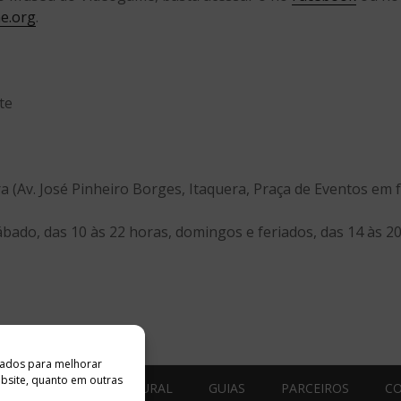
e.org
.
te
 (Av. José Pinheiro Borges, Itaquera, Praça de Eventos em f
ábado, das 10 às 22 horas, domingos e feriados, das 14 às 2
ados ​​para melhorar
ebsite, quanto em outras
ESTÚDIO ACESSO CULTURAL
GUIAS
PARCEIROS
C