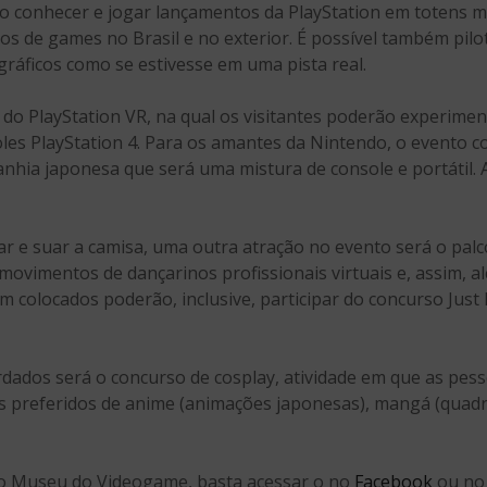
ão conhecer e jogar lançamentos da PlayStation em totens mu
os de games no Brasil e no exterior. É possível também pi
gráficos como se estivesse em uma pista real.
 do PlayStation VR, na qual os visitantes poderão experimen
oles PlayStation 4. Para os amantes da Nintendo, o evento 
nhia japonesa que será uma mistura de console e portátil. 
r e suar a camisa, uma outra atração no evento será o palco
movimentos de dançarinos profissionais virtuais e, assim, 
 colocados poderão, inclusive, participar do concurso Just 
dos será o concurso de cosplay, atividade em que as pess
 preferidos de anime (animações japonesas), mangá (quad
 o Museu do Videogame, basta acessar o no
Facebook
ou no 