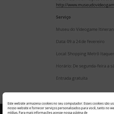
http://www.museudovideogam
Serviço
Museu do Videogame Itineran
Data: 09 a 24 de fevereiro
Local: Shopping Metrô Itaquera
Horário: De segunda-feira a s
Entrada gratuita
Este website armazena cookies no seu computador. Esses cookies são us
nosso website e fornecer serviços personalizados para você, tanto no w
INÍCIO
SOBRE
ANUNCIE
mídias. Para mais informações acesse nossa página de