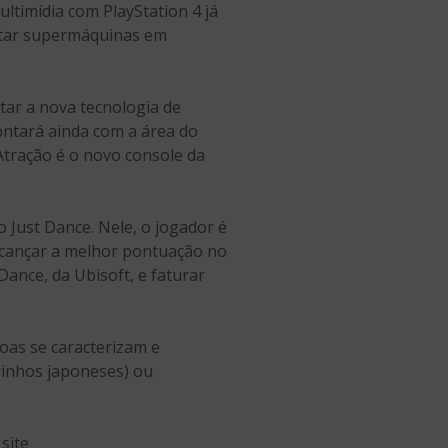
ltimídia com PlayStation 4 já
lotar supermáquinas em
tar a nova tecnologia de
contará ainda com a área do
Atração é o novo console da
 Just Dance. Nele, o jogador é
alcançar a melhor pontuação no
Dance, da Ubisoft, e faturar
oas se caracterizam e
rinhos japoneses) ou
site