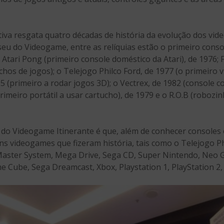
tiva resgata quatro décadas de história da evolução dos vi
eu do Videogame, entre as relíquias estão o primeiro cons
tari Pong (primeiro console doméstico da Atari), de 1976; F
chos de jogos); o Telejogo Philco Ford, de 1977 (o primeiro 
5 (primeiro a rodar jogos 3D); o Vectrex, de 1982 (console c
rimeiro portátil a usar cartucho), de 1979 e o R.O.B (roboz
do Videogame Itinerante é que, além de conhecer consoles e
videogames que fizeram história, tais como o Telejogo Phil
 Master System, Mega Drive, Sega CD, Super Nintendo, Neo 
 Cube, Sega Dreamcast, Xbox, Playstation 1, PlayStation 2,