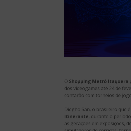
O
Shopping Metrô Itaquera
p
dos videogames até 24 de feve
contarão com torneios de jogo
Diegho San, o brasileiro que
Itinerante
, durante o períod
as gerações em exposições, de
simuladores de corridas, torne