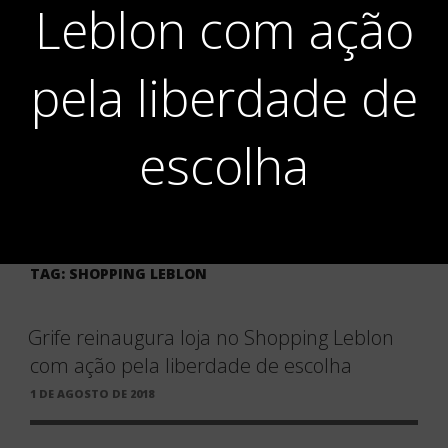
Leblon com ação
pela liberdade de
escolha
TAG:
SHOPPING LEBLON
Grife reinaugura loja no Shopping Leblon
com ação pela liberdade de escolha
PUBLICADO
1 DE AGOSTO DE 2018
EM