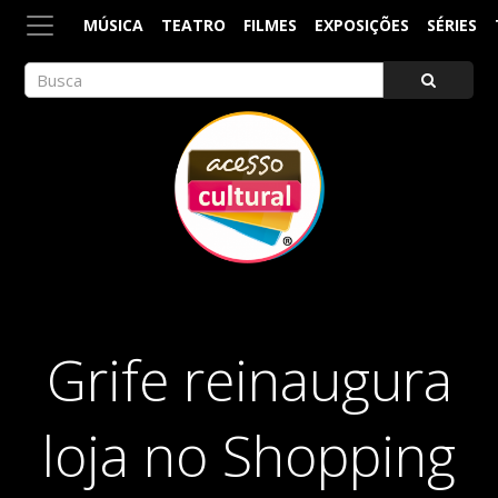
MÚSICA
TEATRO
FILMES
EXPOSIÇÕES
SÉRIES
ACESSO CULTURAL
Arte, Cultura Pop e Entretenimento
Grife reinaugura
loja no Shopping