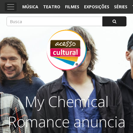
MÚSICA
TEATRO
FILMES
EXPOSIÇÕES
SÉRIES
ACESSO CULTURAL
Arte, Cultura Pop e Entretenimento
My Chemical
Romance anuncia