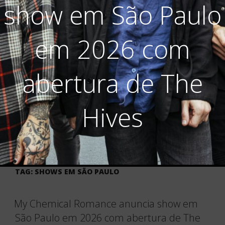
show em São Paulo
em 2026 com
abertura de The
Hives
TAG:
SHOWS EM SÃO PAULO
My Chemical Romance anuncia show em
São Paulo em 2026 com abertura de The