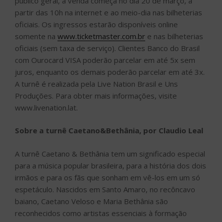
público geral, a venda começa no dia 20 de março, a
partir das 10h na internet e ao meio-dia nas bilheterias
oficiais. Os ingressos estarão disponíveis online
somente na
www.ticketmaster.com.br
e nas bilheterias
oficiais (sem taxa de serviço). Clientes Banco do Brasil
com Ourocard VISA poderão parcelar em até 5x sem
juros, enquanto os demais poderão parcelar em até 3x.
A turnê é realizada pela Live Nation Brasil e Uns
Produções. Para obter mais informações, visite
www.livenation.lat.
Sobre a turnê Caetano&Bethânia, por Claudio Leal
A turnê Caetano & Bethânia tem um significado especial
para a música popular brasileira, para a história dos dois
irmãos e para os fãs que sonham em vê-los em um só
espetáculo. Nascidos em Santo Amaro, no recôncavo
baiano, Caetano Veloso e Maria Bethânia são
reconhecidos como artistas essenciais à formação