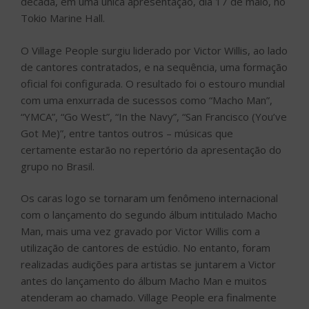
década, em uma única apresentação, dia 17 de maio, no
Tokio Marine Hall.
O Village People surgiu liderado por Victor Willis, ao lado
de cantores contratados, e na sequência, uma formação
oficial foi configurada. O resultado foi o estouro mundial
com uma enxurrada de sucessos como “Macho Man”,
“YMCA”, “Go West”, “In the Navy”, “San Francisco (You’ve
Got Me)”, entre tantos outros – músicas que
certamente estarão no repertório da apresentação do
grupo no Brasil.
Os caras logo se tornaram um fenômeno internacional
com o lançamento do segundo álbum intitulado Macho
Man, mais uma vez gravado por Victor Willis com a
utilização de cantores de estúdio. No entanto, foram
realizadas audições para artistas se juntarem a Victor
antes do lançamento do álbum Macho Man e muitos
atenderam ao chamado. Village People era finalmente