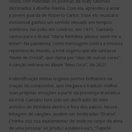
vestiu com melodias os poemas de Waly Salomão
destinados à Abelha-Rainha. Com ela, aprendeu a amar
a jovem guarda de Roberto Carlos. Esse elo musical e
existencial ganhou um sentido elevado em tempos
sombrios. No exílio em Londres, em 1971, Caetano
cantou para o Brasil: “Maria Bethânia, please send me a
letter”. Na pandemia, como mensagem contra a tristeza
repentina do mundo, a irmã sugeriu que ele cantasse
“Noite de Cristal”, que clama por “dias de outras cores”.
A canção entraria no álbum “Meu Coco”, de 2021
A identificação mútua originou pontos brilhantes na
criação do compositor, que chegava a traduzir melhor
suas próprias emoções a partir da presença dramática
da irmã. Caetano tem sido um decifrador do mito
artístico de Bethânia dentro e fora dos palcos. Nessa
linhagem de canções, podem ser lembradas “Drama”
(“minha voz soa exatamente/ de onde no corpo da alma
de uma pessoa/ se produz a palavra eu”), “Tapete