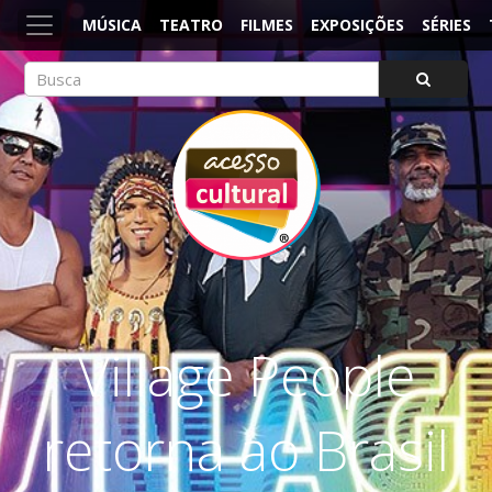
MÚSICA
TEATRO
FILMES
EXPOSIÇÕES
SÉRIES
ACESSO CULTURAL
Arte, Cultura Pop e Entretenimento
Village People
retorna ao Brasil