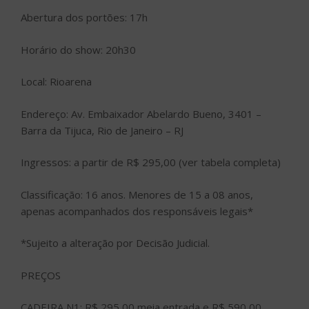
Abertura dos portões: 17h
Horário do show: 20h30
Local: Rioarena
Endereço: Av. Embaixador Abelardo Bueno, 3401 –
Barra da Tijuca, Rio de Janeiro – RJ
Ingressos: a partir de R$ 295,00 (ver tabela completa)
Classificação: 16 anos. Menores de 15 a 08 anos,
apenas acompanhados dos responsáveis legais*
*Sujeito a alteração por Decisão Judicial.
PREÇOS
CADEIRA N1: R$ 295,00 meia entrada e R$ 590,00