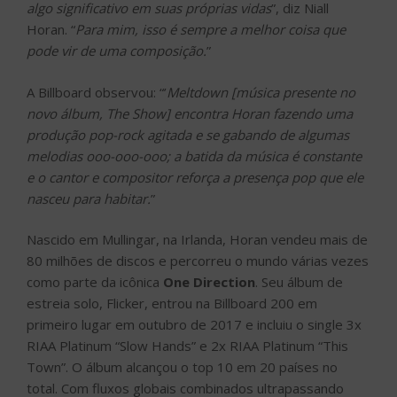
algo significativo em suas próprias vidas
”, diz Niall
Horan. “
Para mim, isso é sempre a melhor coisa que
pode vir de uma composição.
”
A Billboard observou: “’
Meltdown [música presente no
novo álbum, The Show] encontra Horan fazendo uma
produção pop-rock agitada e se gabando de algumas
melodias ooo-ooo-ooo; a batida da música é constante
e o cantor e compositor reforça a presença pop que ele
nasceu para habitar.
”
Nascido em Mullingar, na Irlanda, Horan vendeu mais de
80 milhões de discos e percorreu o mundo várias vezes
como parte da icônica
One Direction
. Seu álbum de
estreia solo, Flicker, entrou na Billboard 200 em
primeiro lugar em outubro de 2017 e incluiu o single 3x
RIAA Platinum “Slow Hands” e 2x RIAA Platinum “This
Town”. O álbum alcançou o top 10 em 20 países no
total. Com fluxos globais combinados ultrapassando