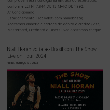
comprovem esta condição na entrada do espetáculo,
conforme LEI Nº 7.844 DE 13 MAIO DE 1992.
Ar Condicionado
Estacionamento: Hot Valet (com manobrista)
Aceitamos dinheiro e cartões de débito e crédito (Visa,
Mastercard, Credicard e Diners) Não aceitamos cheque.
Niall Horan volta ao Brasil com The Show
Live on Tour 2024
PUBLICADO
18 DE MARÇO DE 2024
EM