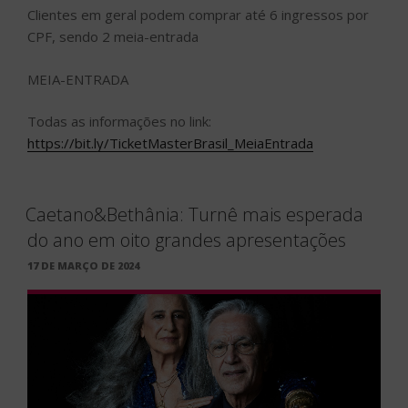
Clientes em geral podem comprar até 6 ingressos por
CPF, sendo 2 meia-entrada
MEIA-ENTRADA
Todas as informações no link:
https://bit.ly/TicketMasterBrasil_MeiaEntrada
Caetano&Bethânia: Turnê mais esperada
do ano em oito grandes apresentações
PUBLICADO
17 DE MARÇO DE 2024
EM