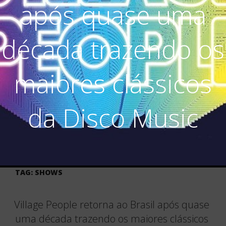
após quase uma
década trazendo os
maiores clássicos
da Disco Music
TAG:
SHOWS
Village People retorna ao Brasil após quase
uma década trazendo os maiores clássicos