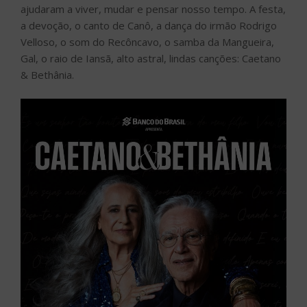
ajudaram a viver, mudar e pensar nosso tempo. A festa,
a devoção, o canto de Canô, a dança do irmão Rodrigo
Velloso, o som do Recôncavo, o samba da Mangueira,
Gal, o raio de Iansã, alto astral, lindas canções: Caetano
& Bethânia.