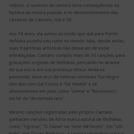
Velloso. O sucesso da cantora teria consequências na
história da música popular e no desenvolvimento das
carreiras de Caetano, Gal e Gil.
Aos 18 anos, ela avisou ao irmão que dali para frente
definiria sozinha seu rumo no mundo. Mas, desde então,
suas trajetórias artísticas não deixaram de estar
entrelaçadas. Caetano compôs mais de 30 canções para
gravações originais de Bethânia, pensando no alcance
de sua voz e em sua presença cênica. Ainda na
juventude, esse arco de belezas envolveu “Sol Negro”
(em duo com Gal Costa) e “De Manhã” e se
desenvolveria em joias como “Gema” e “Reconvexo”,
um hit da “destemida Iara”.
Mesmo canções registradas pelo próprio Caetano
ganharam versões de forte marca autoral de Bethânia,
como “Tigresa”, “O Ciúme” ou “Sete Mil Vezes”. Em “Um
índio”, nos Doces Bárbaros, a cantora reivindicou para si