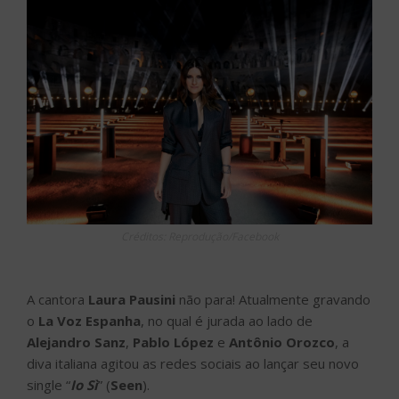
Créditos: Reprodução/Facebook
A cantora
Laura Pausini
não para! Atualmente gravando
o
La Voz Espanha
, no qual é jurada ao lado de
Alejandro Sanz
,
Pablo López
e
Antônio Orozco
, a
diva italiana agitou as redes sociais ao lançar seu novo
single “
Io Sì
” (
Seen
).