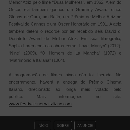
Melhor Atriz pelo filme “Duas Mulheres”, em 1962. Além do
Oscar, ela também ganhou um Grammy Award, cinco
Globos de Ouro, um Bafta, um Prêmio de Melhor Atriz no
Festival de Cannes e um Oscar Honorário em 1991. A atriz
também detém o recorde por ter recebido seis David di
Donatello Award de Melhor Atriz. Em sua filmografia,
Sophia Loren conta as obras como “Love, Marilyn” (2012),
“Nine” (2009), “O Homem de La Mancha” (1972) e
“Matrimônio à Italiana” (1964).
A programação de filmes ainda não foi liberada. No
encerramento, haverá a entrega do Prêmio Cinema
Italiano, direcionado ao longa mais votado pelo
público.
Mais informações no site:
www.festivalcinemaitaliano.com
INÍCIO
SOBRE
ANUNCIE