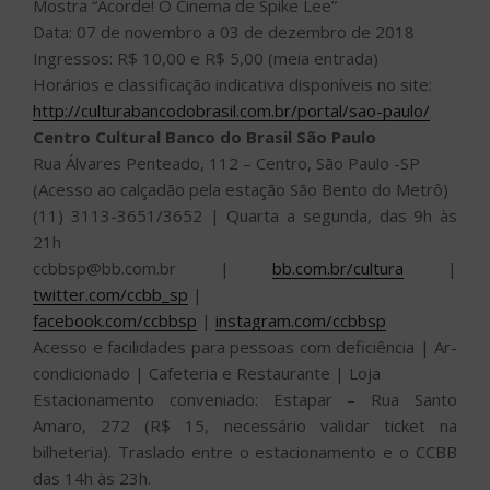
Mostra “Acorde! O Cinema de Spike Lee”
Data: 07 de novembro a 03 de dezembro de 2018
Ingressos: R$ 10,00 e R$ 5,00 (meia entrada)
Horários e classificação indicativa disponíveis no site:
http://culturabancodobrasil.com.br/portal/sao-paulo/
Centro Cultural Banco do Brasil São Paulo
Rua Álvares Penteado, 112 – Centro, São Paulo -SP
(Acesso ao calçadão pela estação São Bento do Metrô)
(11) 3113-3651/3652 | Quarta a segunda, das 9h às
21h
ccbbsp@bb.com.br |
bb.com.br/cultura
|
twitter.com/ccbb_sp
|
facebook.com/ccbbsp
|
instagram.com/ccbbsp
Acesso e facilidades para pessoas com deficiência | Ar-
condicionado | Cafeteria e Restaurante | Loja
Estacionamento conveniado: Estapar – Rua Santo
Amaro, 272 (R$ 15, necessário validar ticket na
bilheteria). Traslado entre o estacionamento e o CCBB
das 14h às 23h.