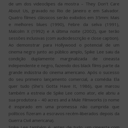
de um dos videoclipes da mostra – They Don’t Care
About Us, gravado no Rio de Janeiro e em Salvador.
Quatro filmes clássicos serão exibidos em 35mm: Mais
e melhores blues (1990), Febre da selva (1991),
Malcolm X (1992) e A última noite (2002), que terão
sessões inclusivas (com audiodescrição e close caption).
Ao demonstrar para Hollywood o potencial de um
cinema negro junto ao público amplo, Spike Lee saiu da
condição duplamente marginalizada de cineasta
independente e negro, fazendo dos black films parte da
grande indústria do cinema americano. Após o sucesso
do seu primeiro lançamento comercial, a comédia Ela
quer tudo (She’s Gotta Have It, 1986), que marcou
também a estreia de Spike Lee como ator, ele abriu a
sua produtora – 40 acres and a Mule Filmworks (o nome
é inspirado em uma promessa não cumprida que
políticos fizeram a escravos recém-liberados depois da
Guerra Civil americana).
Spike Lee também é, antes de tudo, um cineasta com