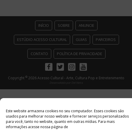
INÍCIO
SOBRE
ANUNCIE
ESTÚDIO ACESSO CULTURAL
GUIAS
PARCEIROS
CONTATO
POLÍTICA DE PRIVACIDADE
Facebook
Twitter
Instagram
Youtube
©
Copyright
2026 Acesso Cultural - Arte, Cultura Pop e Entretenimento
Desenvolvido por
Del Vieira
Este website armazena cookies no seu computador. Esses cookies são
usados ​​para melhorar nosso website e fornecer serviços personalizados
para você, tanto no website, quanto em outras mídias. Para mais
informações acesse nossa página de