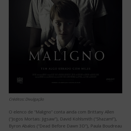
Créditos: Divulgação
O elenco de “Maligno” conta ainda com Brittany Allen
(“Jogos Mortais: Jigsaw”), David Kohlsmith (“Shazam!”),
Byron Abalos (“Dead Before Dawn 3D”), Paula Boudreau