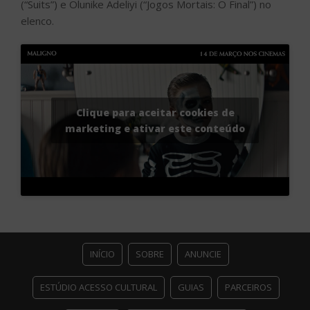
(“Suits”) e Olunike Adeliyi (“Jogos Mortais: O Final”) no
elenco.
Clique para aceitar cookies de
marketing e ativar este conteúdo
INÍCIO
SOBRE
ANUNCIE
ESTÚDIO ACESSO CULTURAL
GUIAS
PARCEIROS