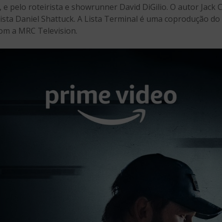
 e pelo roteirista e showrunner David DiGilio. O autor Jack
rista Daniel Shattuck. A Lista Terminal é uma coprodução do
om a MRC Television.