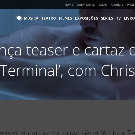
HOME
QUEM SOMOS
SOBRE
ANUNCIE
PROJE
MÚSICA
TEATRO
FILMES
EXPOSIÇÕES
SÉRIES
TV
LIVRO
nça teaser e cartaz d
 Terminal’, com Chris
easer e cartaz da nova série ‘A Lista T