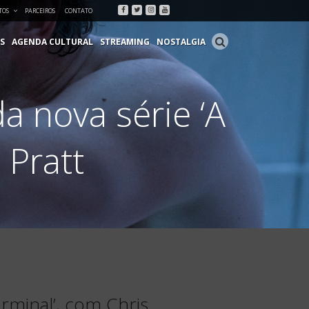
Facebook
Twitter
Instagram
Youtube
TOS
PARCEIROS
CONTATO
S
AGENDA CULTURAL
STREAMING
NOSTALGIA
a nova série ‘A
 Pratt
erminal’, com Chris