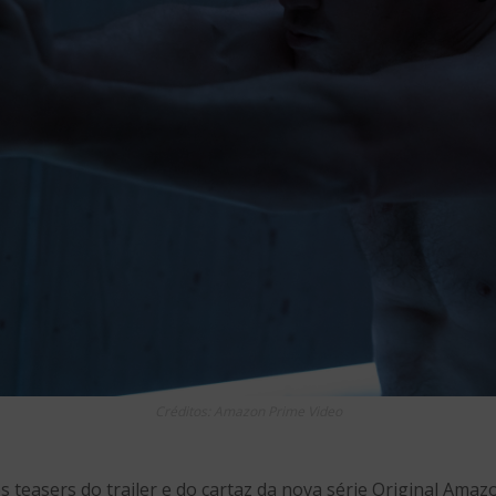
Créditos: Amazon Prime Video
s teasers do trailer e do cartaz da nova série Original Ama