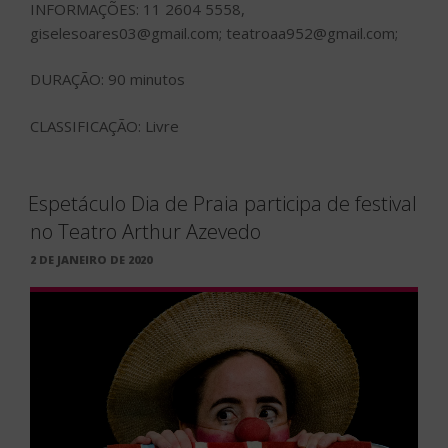
INFORMAÇÕES: 11 2604 5558,
giselesoares03@gmail.com; teatroaa952@gmail.com;
DURAÇÃO: 90 minutos
CLASSIFICAÇÃO: Livre
Espetáculo Dia de Praia participa de festival
no Teatro Arthur Azevedo
PUBLICADO
2 DE JANEIRO DE 2020
EM