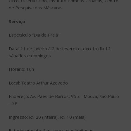
Circo, Galeria Olido, Instituto Pombas Urbanas, Centro
de Pesquisa das Máscaras.
Serviço
Espetáculo “Dia de Praia”
Data: 11 de janeiro à 2 de fevereiro, exceto dia 12,
sábados e domingos
Horário: 16h
Local: Teatro Arthur Azevedo
Endereço: Av. Paes de Barros, 955 – Mooca, São Paulo
– SP
Ingresso: R$ 20 (inteira), R$ 10 (meia)
Estacionamento: Sim, com vagas limitadas