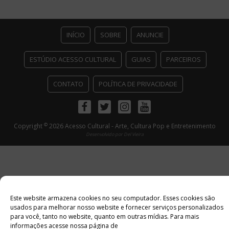
INÍCIO
SOBRE
ANUNCIE
ESTÚDIO ACESSO CULTURAL
GUIAS
PARCEIROS
CONTATO
POLÍTICA DE PRIVACIDADE
Facebook
Twitter
Instagram
Youtube
©
Copyright
2026 Acesso Cultural - Arte, Cultura Pop e Entretenimento
Desenvolvido por
Del Vieira
Este website armazena cookies no seu computador. Esses cookies são
usados ​​para melhorar nosso website e fornecer serviços personalizados
para você, tanto no website, quanto em outras mídias. Para mais
informações acesse nossa página de