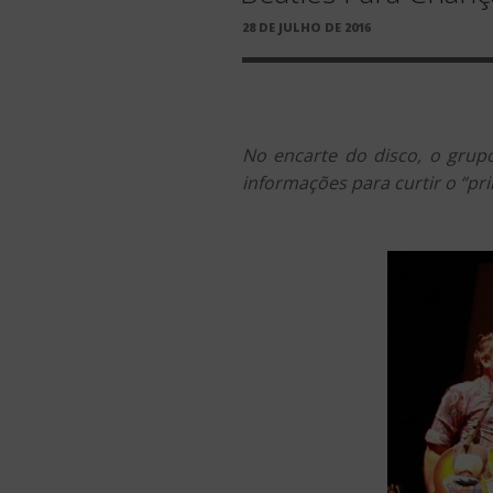
PUBLICADO
28 DE JULHO DE 2016
EM
No encarte do disco, o grup
informações para curtir o “pr