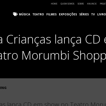
HOME
QUEM SOMOS
SOBRE
ANUNCIE
PROJE
MÚSICA
TEATRO
FILMES
EXPOSIÇÕES
SÉRIES
TV
LIVRO
a Crianças lança C
atro Morumbi Shopp
ING
nças lança CD em show no Teatro Mor