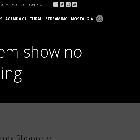
Facebook
Twitter
Instagram
Youtube
TOS
PARCEIROS
CONTATO
S
AGENDA CULTURAL
STREAMING
NOSTALGIA
D em show no
ing
umbi Shopping