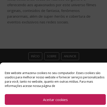
oferecendo aos apaixonados por este universo filmes
originais, conteúdos de fantasia, fenômenos
paranormais, além de super-heróis e cobertura de
eventos exclusivos nas redes sociais.
INÍCIO
SOBRE
ANUNCIE
ESTÚDIO ACESSO CULTURAL
GUIAS
PARCEIROS
Este website armazena cookies no seu computador. Esses cookies são
usados ​​para melhorar nosso website e fornecer serviços personalizados
CONTATO
POLÍTICA DE PRIVACIDADE
para você, tanto no website, quanto em outras mídias. Para mais
informações acesse nossa página de
Facebook
Twitter
Instagram
Youtube
©
Copyright
2026 Acesso Cultural - Arte, Cultura Pop e Entretenimento
Aceitar cookies
Desenvolvido por
Del Vieira