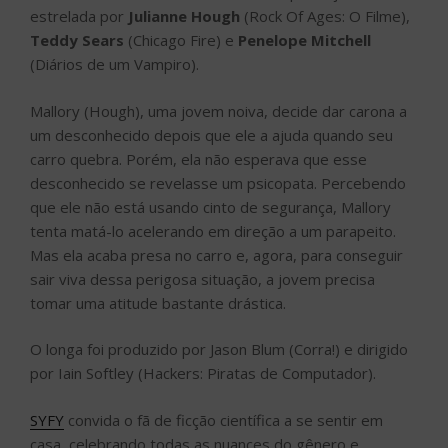
estrelada por
Julianne Hough
(Rock Of Ages: O Filme),
Teddy Sears
(Chicago Fire) e
Penelope Mitchell
(Diários de um Vampiro).
Mallory (Hough), uma jovem noiva, decide dar carona a
um desconhecido depois que ele a ajuda quando seu
carro quebra. Porém, ela não esperava que esse
desconhecido se revelasse um psicopata. Percebendo
que ele não está usando cinto de segurança, Mallory
tenta matá-lo acelerando em direção a um parapeito.
Mas ela acaba presa no carro e, agora, para conseguir
sair viva dessa perigosa situação, a jovem precisa
tomar uma atitude bastante drástica.
O longa foi produzido por Jason Blum (Corra!) e dirigido
por Iain Softley (Hackers: Piratas de Computador).
SYFY
convida o fã de ficção científica a se sentir em
casa, celebrando todas as nuances do gênero e