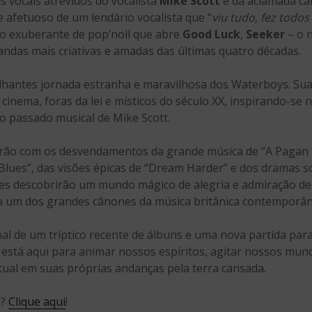
s vocais atrevidos do vocalista
Mike Scott
e da aclamada ca
 afetuoso de um lendário vocalista que “
viu tudo, fez todo
ão exuberante de pop’noll que abre
Good Luck
,
Seeker
– o n
das mais criativas e amadas das últimas quatro décadas.
ilhantes jornada estranha e maravilhosa dos Waterboys. Su
 cinema, foras da lei e místicos do século XX, inspirando-se 
o passado musical de Mike Scott.
arão com os desvendamentos da grande música de “A Pagan P
lues”, das visões épicas de “Dream Harder” e dos dramas s
es descobrirão um mundo mágico de alegria e admiração d
a um dos grandes cânones da música britânica contemporâ
nal de um tríptico recente de álbuns e uma nova partida par
está aqui para animar nossos espíritos, agitar nossos mund
tual em suas próprias andanças pela terra cansada.
a?
Clique aqui
!