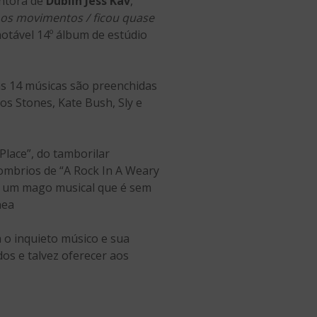
ntora de
Dublin Jess Kav
,
s os movimentos / ficou quase
otável 14º álbum de estúdio
as 14 músicas são preenchidas
nos Stones, Kate Bush, Sly e
lace”, do tamborilar
ombrios de “A Rock In A Weary
e um mago musical que é sem
nea
a o inquieto músico e sua
os e talvez oferecer aos