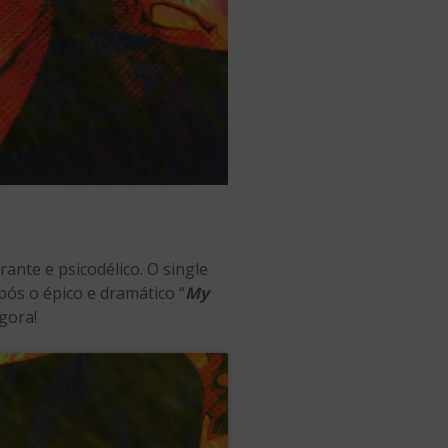
ante e psicodélico. O single
ós o épico e dramático “
My
gora!