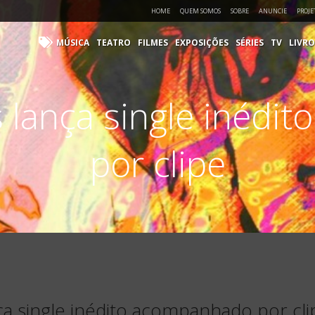
HOME
QUEM SOMOS
SOBRE
ANUNCIE
PROJE
MÚSICA
TEATRO
FILMES
EXPOSIÇÕES
SÉRIES
TV
LIVRO
 lança single inédi
por clipe
a single inédito acompanhado por cli