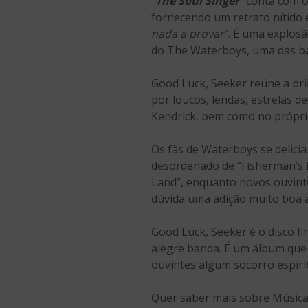
“
The Soul Singer
” conta com o
fornecendo um retrato nítido e
nada a provar
“. É uma explos
do The Waterboys, uma das ban
Good Luck, Seeker reúne a br
por loucos, lendas, estrelas de
Kendrick, bem como no própri
Os fãs de Waterboys se delici
desordenado de “Fisherman’s B
Land”, enquanto novos ouvint
dúvida uma adição muito boa 
Good Luck, Seeker é o disco fi
alegre banda. É um álbum que 
ouvintes algum socorro espiri
Quer saber mais sobre Músic