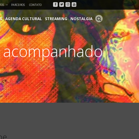
Facebook
Twitter
Instagram
Youtube
TOS
PARCEIROS
CONTATO
S
AGENDA CULTURAL
STREAMING
NOSTALGIA
to acompanhado
pe