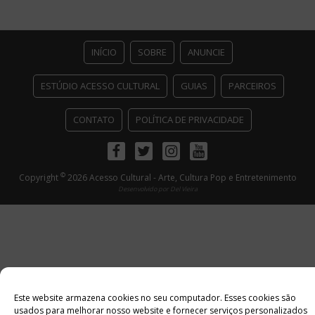
INÍCIO
SOBRE
ANUNCIE
ESTÚDIO ACESSO CULTURAL
GUIAS
PARCEIROS
CONTATO
POLÍTICA DE PRIVACIDADE
Facebook
Twitter
Instagram
Youtube
©
Copyright
2026 Acesso Cultural - Arte, Cultura Pop e Entretenimento
Desenvolvido por
Del Vieira
Este website armazena cookies no seu computador. Esses cookies são
usados ​​para melhorar nosso website e fornecer serviços personalizados