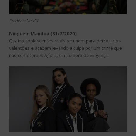
Créditos: Netflix
Ninguém Mandou (31/7/2020)
Quatro adolescentes rivais se unem para derrotar os
valentões e acabam levando a culpa por um crime que
não cometeram. Agora, sim, é hora da vingança.