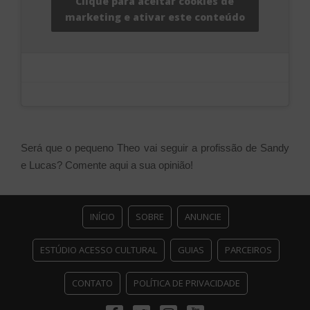
Clique para aceitar cookies de
marketing e ativar este conteúdo
Será que o pequeno Theo vai seguir a profissão de Sandy
e Lucas? Comente aqui a sua opinião!
INÍCIO
SOBRE
ANUNCIE
ESTÚDIO ACESSO CULTURAL
GUIAS
PARCEIROS
CONTATO
POLÍTICA DE PRIVACIDADE