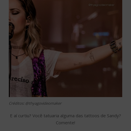
Créditos: @thyagovideomaker
E aí curtiu? Você tatuaria alguma das tattoos de Sandy?
Comente!