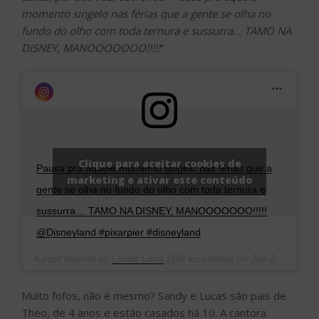
momento singelo nas férias que a gente se olha no
fundo do olho com toda ternura e sussurra… TAMO NA
DISNEY, MANOOOOOOO!!!!!
”
Clique para aceitar cookies de
Pausa pra aquele momento singelo nas férias que a
marketing e ativar este conteúdo
gente se olha no fundo do olho com toda ternura e
sussurra… TAMO NA DISNEY, MANOOOOOOO!!!!!
@Disneyland #pixarpier #disneyland
A post shared by
Lucas Lima
(@fl.lucaslima) on
Jan 22, 2019 at 7:58am PST
Muito fofos, não é mesmo? Sandy e Lucas são pais de
Theo, de 4 anos e estão casados há 10. A cantora