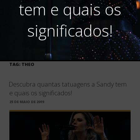
tem e quais os
significados!
TAG:
THEO
Descubra quantas tatuagens a Sandy tem
e quais os significados!
PUBLICADO
25 DE MAIO DE 2019
EM