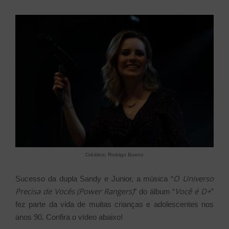
Créditos: Rodrigo Bueno
O Universo
Sucesso da dupla Sandy e Junior, a música “
Precisa de Vocês (Power Rangers)
Você é D+
” do álbum “
”
fez parte da vida de muitas crianças e adolescentes nos
anos 90. Confira o vídeo abaixo!