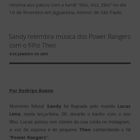
retorna aos palcos com a turnê “Nós, Voz, Eles” no dia
16 de fevereiro em Jaguariúna, interior de São Paulo.
Sandy relembra música dos Power Rangers
com o filho Theo
PUBLICADO
8 DE JANEIRO DE 2019
EM
Por Rodrigo Bueno
Sandy
Lucas
Momento fofura!
foi flagrada pelo marido
Lima
, nesta terça-feira, 08, durante o banho com o seu
filho. Lucas postou nos stories da sua conta no Instagram,
Theo
a voz da esposa e do pequeno
cantarolando o hit
Power Rangers
“
“.