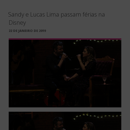
Sandy e Lucas Lima passam férias na
Disney
PUBLICADO
22 DE JANEIRO DE 2019
EM