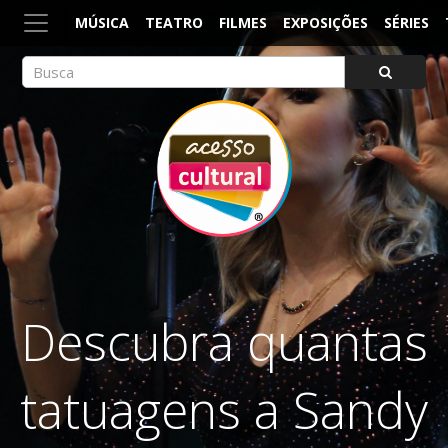
MÚSICA
TEATRO
FILMES
EXPOSIÇÕES
SÉRIES
ACESSO CULTURAL
Arte, Cultura Pop e Entretenimento
Descubra quantas
tatuagens a Sandy