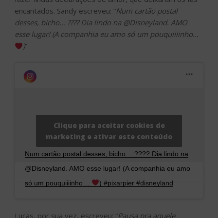
encantados. Sandy escreveu: “
Num cartão postal
desses, bicho… ???? Dia lindo na @Disneyland. AMO
esse lugar! (A companhia eu amo só um pouquiiiinho…
)
”
Clique para aceitar cookies de
marketing e ativar este conteúdo
Num cartão postal desses, bicho… ???? Dia lindo na
@Disneyland. AMO esse lugar! (A companhia eu amo
só um pouquiiiinho…
) #pixarpier #disneyland
Uma publicação compartilhada por
Sandy
(@sandyoficial) em
Lucas, por sua vez, escreveu: “
Pausa pra aquele