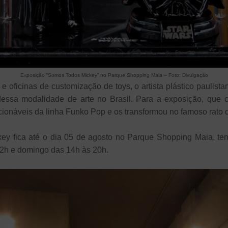
Exposição “Somos Todos Mickey” no Parque Shopping Maia – Foto: Divulgação
oficinas de customização de toys, o artista plástico paulista
 dessa modalidade de arte no Brasil. Para a exposição, que 
cionáveis da linha Funko Pop e os transformou no famoso rato 
y fica até o dia 05 de agosto no Parque Shopping Maia, tem 
2h e domingo das 14h às 20h.