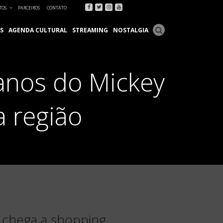
Facebook
Twitter
Instagram
Youtube
TOS
PARCEIROS
CONTATO
S
AGENDA CULTURAL
STREAMING
NOSTALGIA
anos do Mickey
 região
 chega a shopping