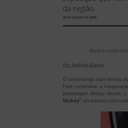
da região
PUBLICADO
25 DE JULHO DE 2018
EM
Mostra conta com 
Por Andréia Bueno
O camundongo mais famoso do 
Para comemorar a inauguraçã
personagem Mickey Mouse, o s
Mickey”
, em parceria com o art