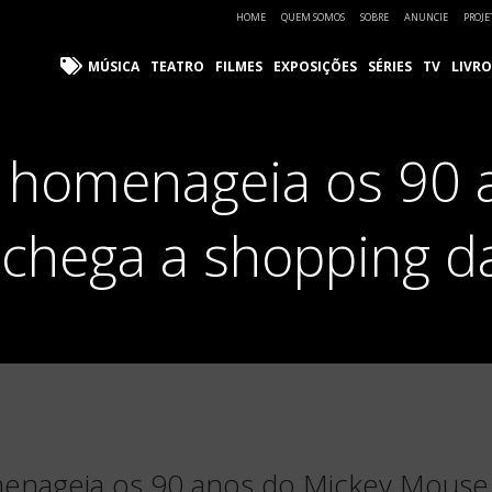
HOME
QUEM SOMOS
SOBRE
ANUNCIE
PROJE
MÚSICA
TEATRO
FILMES
EXPOSIÇÕES
SÉRIES
TV
LIVRO
 homenageia os 90 
chega a shopping da
enageia os 90 anos do Mickey Mouse