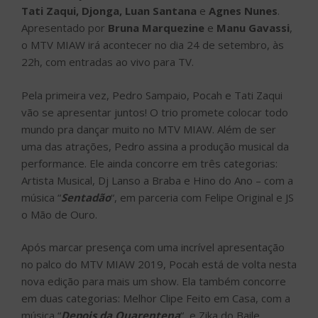
Tati Zaqui, Djonga, Luan Santana
e
Agnes Nunes
.
Apresentado por
Bruna Marquezine
e
Manu Gavassi
,
o MTV MIAW irá acontecer no dia 24 de setembro, às
22h, com entradas ao vivo para TV.
Pela primeira vez, Pedro Sampaio, Pocah e Tati Zaqui
vão se apresentar juntos! O trio promete colocar todo
mundo pra dançar muito no MTV MIAW. Além de ser
uma das atrações, Pedro assina a produção musical da
performance. Ele ainda concorre em três categorias:
Artista Musical, Dj Lanso a Braba e Hino do Ano – com a
música “
Sentadão
“, em parceria com Felipe Original e JS
o Mão de Ouro.
Após marcar presença com uma incrível apresentação
no palco do MTV MIAW 2019, Pocah está de volta nesta
nova edição para mais um show. Ela também concorre
em duas categorias: Melhor Clipe Feito em Casa, com a
música “
Depois da Quarentena
“, e Zika do Baile.