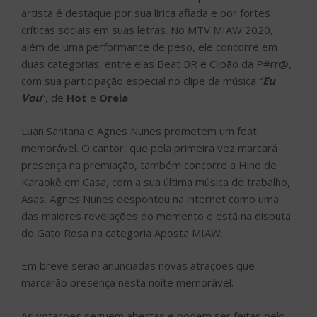
artista é destaque por sua lírica afiada e por fortes
críticas sociais em suas letras. No MTV MIAW 2020,
além de uma performance de peso, ele concorre em
duas categorias, entre elas Beat BR e Clipão da P#rr@,
com sua participação especial no clipe da música “
Eu
Vou
“, de
Hot
e
Oreia
.
Luan Santana e Agnes Nunes prometem um feat.
memorável. O cantor, que pela primeira vez marcará
presença na premiação, também concorre a Hino de
Karaokê em Casa, com a sua última música de trabalho,
Asas. Agnes Nunes despontou na internet como uma
das maiores revelações do momento e está na disputa
do Gato Rosa na categoria Aposta MIAW.
Em breve serão anunciadas novas atrações que
marcarão presença nesta noite memorável.
As votações seguem abertas e podem ser feitas pelo