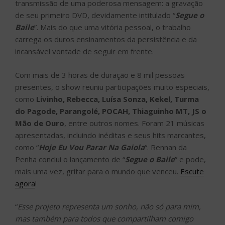
transmissão de uma poderosa mensagem: a gravação
de seu primeiro DVD, devidamente intitulado “
Segue o
Baile
”. Mais do que uma vitória pessoal, o trabalho
carrega os duros ensinamentos da persistência e da
incansável vontade de seguir em frente.
Com mais de 3 horas de duração e 8 mil pessoas
presentes, o show reuniu participações muito especiais,
como
Livinho, Rebecca, Luísa Sonza, Kekel, Turma
do Pagode, Parangolé, POCAH, Thiaguinho MT, JS o
Mão de Ouro
, entre outros nomes. Foram 21 músicas
apresentadas, incluindo inéditas e seus hits marcantes,
como “
Hoje Eu Vou Parar Na Gaiola
“. Rennan da
Penha conclui o lançamento de “
Segue o Baile
” e pode,
mais uma vez, gritar para o mundo que venceu.
Escute
agora
!
“
Esse projeto representa um sonho, não só para mim,
mas também para todos que compartilham comigo