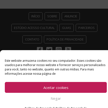
INÍCIO
SOBRE
ANUNCIE
ESTÚDIO ACESSO CULTURAL
GUIAS
PARCEIROS
CONTATO
POLÍTICA DE PRIVACIDADE
Facebook
Twitter
Instagram
Youtube
©
Copyright
2026 Acesso Cultural - Arte, Cultura Pop e Entretenimento
Este website armazena cookies no seu computador. Esses cookies são
Desenvolvido por
Del Vieira
usados ​​para melhorar nosso website e fornecer serviços personalizados
para você, tanto no website, quanto em outras mídias. Para mais
informações acesse nossa página de
Aceitar cookies
Negar