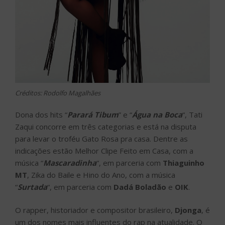
Créditos: Rodolfo Magalhães
Dona dos hits “
Parará Tibum
” e “
Água na Boca
“, Tati
Zaqui concorre em três categorias e está na disputa
para levar o troféu Gato Rosa pra casa. Dentre as
indicações estão Melhor Clipe Feito em Casa, com a
música “
Mascaradinha
“, em parceria com
Thiaguinho
MT
, Zika do Baile e Hino do Ano, com a música
“
Surtada
“, em parceria com
Dadá Boladão
e
OIK
.
O rapper, historiador e compositor brasileiro,
Djonga
, é
um dos nomes mais influentes do rap na atualidade. O