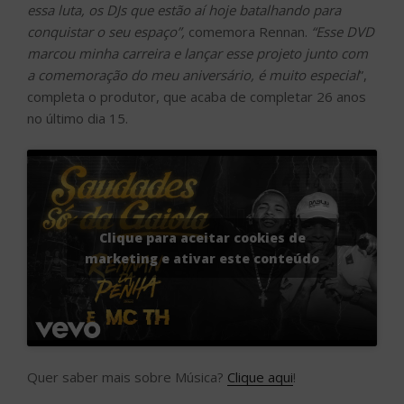
essa luta, os DJs que estão aí hoje batalhando para
conquistar o seu espaço”,
comemora Rennan.
“Esse DVD
marcou minha carreira e lançar esse projeto junto com
a comemoração do meu aniversário, é muito especial
”,
completa o produtor, que acaba de completar 26 anos
no último dia 15.
Clique para aceitar cookies de
marketing e ativar este conteúdo
Quer saber mais sobre Música?
Clique aqui
!