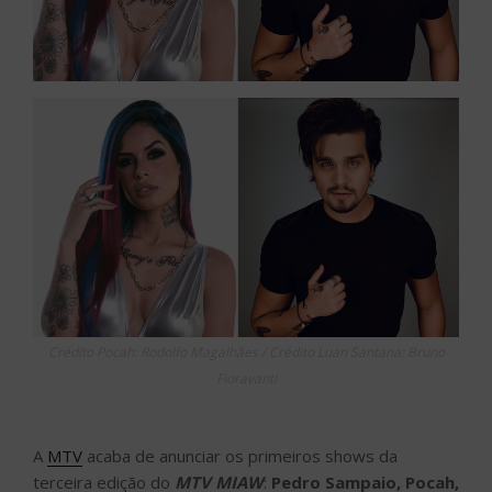
Crédito Pocah: Rodolfo Magalhães / Crédito Luan Santana: Bruno
Fioravanti
A
MTV
acaba de anunciar os primeiros shows da
terceira edição do
MTV MIAW
:
Pedro Sampaio, Pocah,