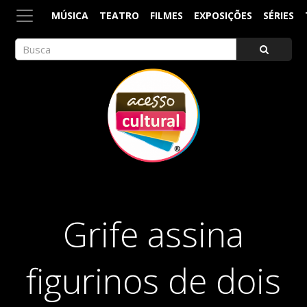
MÚSICA
TEATRO
FILMES
EXPOSIÇÕES
SÉRIES
ACESSO CULTURAL
Arte, Cultura Pop e Entretenimento
Grife assina
figurinos de dois