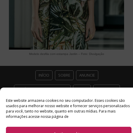
Modelo desfila com estampa Jardin – Foto: Divulgação
INÍCIO
SOBRE
ANUNCIE
ESTÚDIO ACESSO CULTURAL
GUIAS
PARCEIROS
Este website armazena cookies no seu computador. Esses cookies são
CONTATO
POLÍTICA DE PRIVACIDADE
usados ​​para melhorar nosso website e fornecer serviços personalizados
para você, tanto no website, quanto em outras mídias. Para mais
Facebook
Twitter
Instagram
Youtube
informações acesse nossa página de
©
Copyright
2026 Acesso Cultural - Arte, Cultura Pop e Entretenimento
Desenvolvido por
Del Vieira