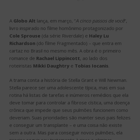
A
Globo Alt
lança, em março, “
A cinco passos de você
“,
livro inspirado no filme homônimo protagonizado por
Cole Sprouse
(da série Riverdale) e
Haley Lu
Richardson
(do filme Fragmentado) – que entra em
cartaz no Brasil no mesmo mês. A obra é o primeiro
romance de
Rachael Lippincott
, ao lado dos
roteiristas
Mikki Daughtry
e
Tobias Iocanis
.
A trama conta a história de Stella Grant e Will Newman.
Stella parece ser uma adolescente típica, mas em sua
rotina há listas de tarefas e inúmeros remédios que ela
deve tomar para controlar a fibrose cística, uma doença
crônica que impede que seus pulmões funcionem como
deveriam. Suas prioridades são manter seus pais felizes
e conseguir um transplante – e uma coisa não existe
sem a outra. Mas para conseguir novos pulmões, ela