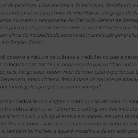
guel de bicicletas. Uma mecânica de bicicletas, desafiando 
os também com dançarinos de Hip Hop de um grupo de da
 anos no mesmo restaurante do Mercado Central de Santia
mos para o país pouco tempo após as manifestações que t
clima de instabilidade social e de insatisfação generaliz
 em função disso
“.1
idi observa a mistura de culturas e tradições do país e desco
 drinques clássicos: “
Eu já tinha viajado para o Chile, entã
a do país. Foi gostoso poder viver de novo essa experiência
Terremeto, típico chileno, feito à base de sorvete de abac
 dei tantos goles porque estava em serviço!
“.
o mais radical de sua viagem e conta que se arriscou no s
 entre outras aventuras: “
Durante o rafting, um dos instrut
ra direto no rio, cuja água estava em degelo, em uma temper
em do rio e pulei – não sei se estava com mais medo do sal
 si também foi incrível, a água é cristalina e de um lado p