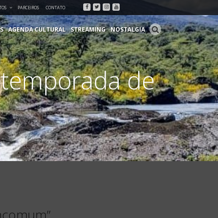
Facebook
Twitter
Instagram
Youtube
TOS
PARCEIROS
CONTATO
S
AGENDA CULTURAL
STREAMING
NOSTALGIA
a temporada de
 Incomum”