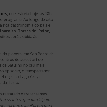
show
, que estreia hoje, às 18h.
 o programa. Ao longo de oito
 a rica gastronomia do país e
lparaíso, Torres del Paine,
éditos será exibida às
o do planeta, em San Pedro de
centros de street art do
s de Saturno no céu mais
ro episódio, o telespectador
icebergs no Lago Grey e
o da Terra.
 retratado e trazer temas
teressantes, que participam
menina que trabalha em uma