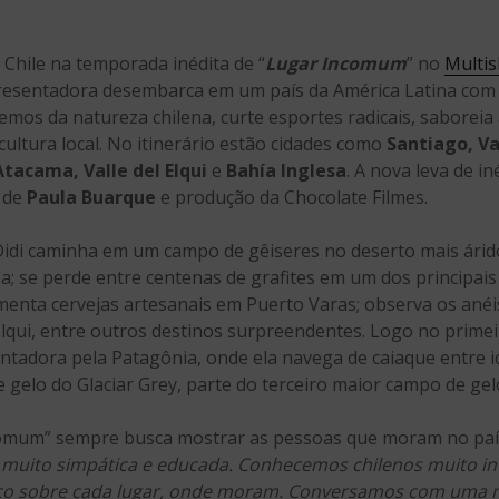
 Chile na temporada inédita de “
Lugar Incomum
” no
Multi
apresentadora desembarca em um país da América Latina com
remos da natureza chilena, curte esportes radicais, saboreia
ultura local. No itinerário estão cidades como
Santiago, Va
tacama, Valle del Elqui
e
Bahía Inglesa
. A nova leva de in
 de
Paula Buarque
e produção da Chocolate Filmes.
Didi caminha em um campo de gêiseres no deserto mais árid
se perde entre centenas de grafites em um dos principais 
enta cervejas artesanais em Puerto Varas; observa os anéi
Elqui, entre outros destinos surpreendentes. Logo no primei
ntadora pela Patagônia, onde ela navega de caiaque entre 
 gelo do Glaciar Grey, parte do terceiro maior campo de gel
ncomum” sempre busca mostrar as pessoas que moram no país
 muito simpática e educada. Conhecemos chilenos muito in
co sobre cada lugar, onde moram. Conversamos com uma 