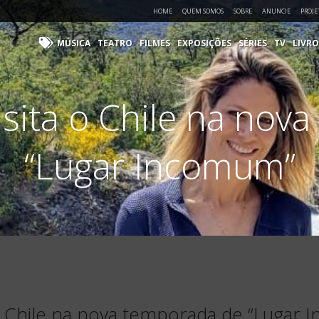
HOME
QUEM SOMOS
SOBRE
ANUNCIE
PROJE
MÚSICA
TEATRO
FILMES
EXPOSIÇÕES
SÉRIES
TV
LIVRO
isita o Chile na nov
“Lugar Incomum”
 o Chile na nova temporada de “Lugar