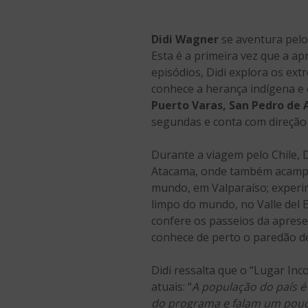
Didi Wagner
se aventura pelo
Esta é a primeira vez que a 
episódios, Didi explora os ext
conhece a herança indígena e c
Puerto Varas, San Pedro de A
segundas e conta com direção
Durante a viagem pelo Chile, 
Atacama, onde também acampa; 
mundo, em Valparaíso; experim
limpo do mundo, no Valle del 
confere os passeios da aprese
conhece de perto o paredão de
Didi ressalta que o “Lugar I
atuais: “
A população do país é
do programa e falam um pou