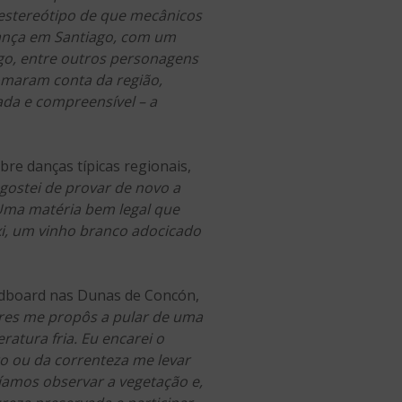
o estereótipo de que mecânicos
nça em Santiago, com um
go, entre outros personagens
omaram conta da região,
ada e compreensível – a
bre danças típicas regionais,
o gostei de provar de novo a
. Uma matéria bem legal que
axi, um vinho branco adocicado
andboard nas Dunas de Concón,
ores me propôs a pular de uma
atura fria. Eu encarei o
to ou da correnteza me levar
odíamos observar a vegetação e,