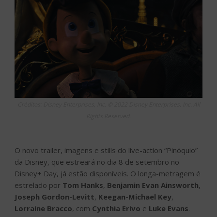
Créditos: Disney Enterprises, Inc. © 2022 Disney Enterprises, Inc. All
Rights Reserved.
O novo trailer, imagens e stills do live-action “Pinóquio”
da Disney, que estreará no dia 8 de setembro no
Disney+ Day, já estão disponíveis. O longa-metragem é
estrelado por
Tom Hanks
,
Benjamin Evan Ainsworth
,
Joseph Gordon-Levitt
,
Keegan-Michael Key
,
Lorraine Bracco
, com
Cynthia Erivo
e
Luke Evans
.