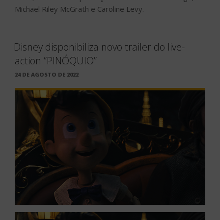
Michael Riley McGrath e Caroline Levy.
Disney disponibiliza novo trailer do live-
action “PINÓQUIO”
PUBLICADO
24 DE AGOSTO DE 2022
EM