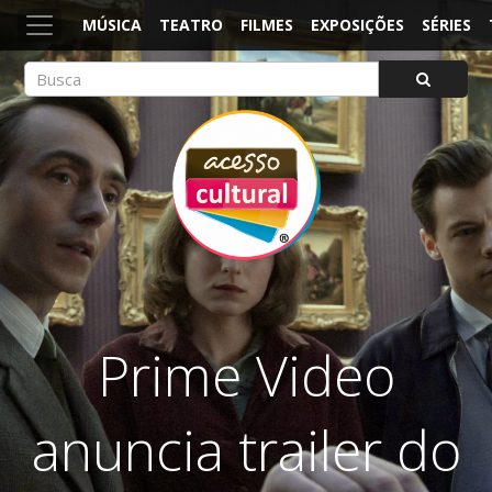
MÚSICA
TEATRO
FILMES
EXPOSIÇÕES
SÉRIES
ACESSO CULTURAL
Arte, Cultura Pop e Entretenimento
Prime Video
anuncia trailer do