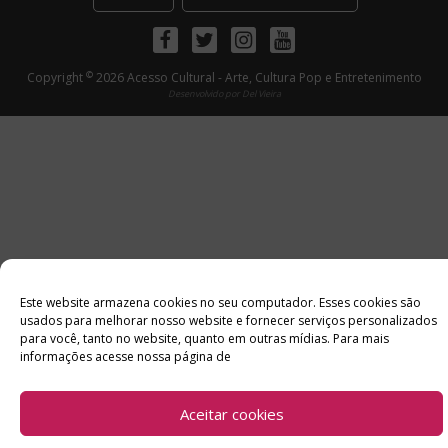
Facebook
Twitter
Instagram
Youtube
©
Copyright
2026 Acesso Cultural - Arte, Cultura Pop e Entretenimento
Desenvolvido por
Del Vieira
Este website armazena cookies no seu computador. Esses cookies são
usados ​​para melhorar nosso website e fornecer serviços personalizados
para você, tanto no website, quanto em outras mídias. Para mais
informações acesse nossa página de
Aceitar cookies