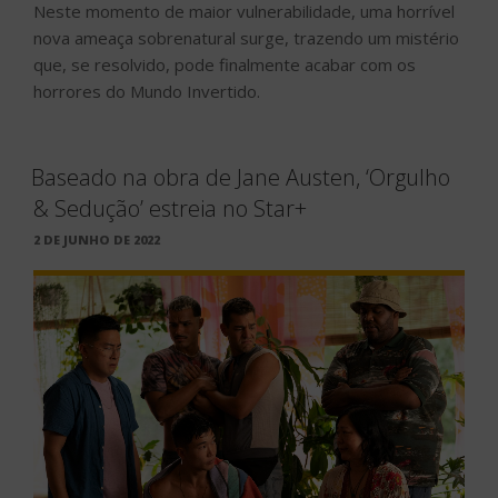
Neste momento de maior vulnerabilidade, uma horrível
nova ameaça sobrenatural surge, trazendo um mistério
que, se resolvido, pode finalmente acabar com os
horrores do Mundo Invertido.
Baseado na obra de Jane Austen, ‘Orgulho
& Sedução’ estreia no Star+
PUBLICADO
2 DE JUNHO DE 2022
EM