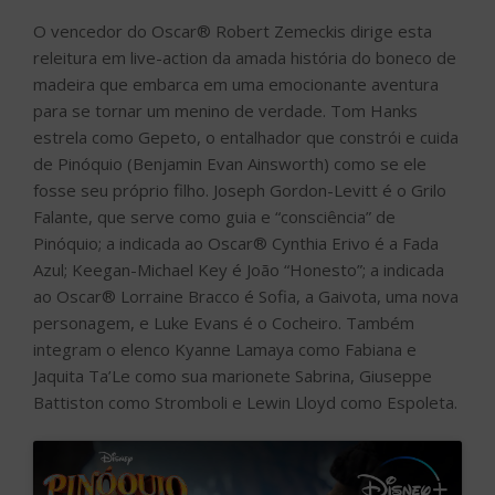
O vencedor do Oscar® Robert Zemeckis dirige esta
releitura em live-action da amada história do boneco de
madeira que embarca em uma emocionante aventura
para se tornar um menino de verdade. Tom Hanks
estrela como Gepeto, o entalhador que constrói e cuida
de Pinóquio (Benjamin Evan Ainsworth) como se ele
fosse seu próprio filho. Joseph Gordon-Levitt é o Grilo
Falante, que serve como guia e “consciência” de
Pinóquio; a indicada ao Oscar® Cynthia Erivo é a Fada
Azul; Keegan-Michael Key é João “Honesto”; a indicada
ao Oscar® Lorraine Bracco é Sofia, a Gaivota, uma nova
personagem, e Luke Evans é o Cocheiro. Também
integram o elenco Kyanne Lamaya como Fabiana e
Jaquita Ta’Le como sua marionete Sabrina, Giuseppe
Battiston como Stromboli e Lewin Lloyd como Espoleta.