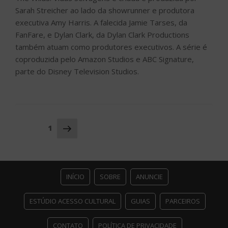
Sarah Streicher ao lado da showrunner e produtora
executiva Amy Harris. A falecida Jamie Tarses, da
FanFare, e Dylan Clark, da Dylan Clark Productions
também atuam como produtores executivos. A série é
coproduzida pelo Amazon Studios e ABC Signature,
parte do Disney Television Studios.
Navegação
Próxima
Página
1
página
por
posts
INÍCIO
SOBRE
ANUNCIE
ESTÚDIO ACESSO CULTURAL
GUIAS
PARCEIROS
CONTATO
POLÍTICA DE PRIVACIDADE