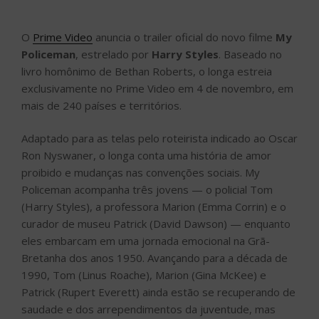
O
Prime Video
anuncia o trailer oficial do novo filme
My
Policeman
, estrelado por
Harry Styles
. Baseado no
livro homônimo de Bethan Roberts, o longa estreia
exclusivamente no Prime Video em 4 de novembro, em
mais de 240 países e territórios.
Adaptado para as telas pelo roteirista indicado ao Oscar
Ron Nyswaner, o longa conta uma história de amor
proibido e mudanças nas convenções sociais. My
Policeman acompanha três jovens — o policial Tom
(Harry Styles), a professora Marion (Emma Corrin) e o
curador de museu Patrick (David Dawson) — enquanto
eles embarcam em uma jornada emocional na Grã-
Bretanha dos anos 1950. Avançando para a década de
1990, Tom (Linus Roache), Marion (Gina McKee) e
Patrick (Rupert Everett) ainda estão se recuperando de
saudade e dos arrependimentos da juventude, mas