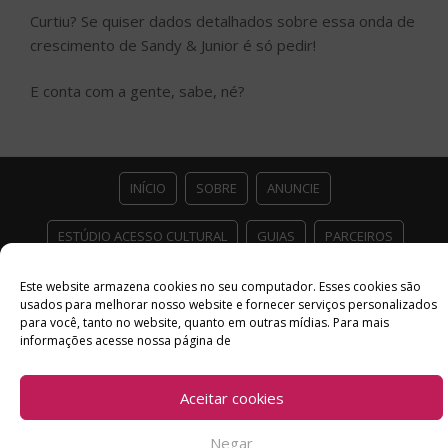
Curtiu? Se quiser dados detalhados sobre essa onda de
crescimento de Sandy & Junior é só pedir!
E conta com a gente, sabe, né?
INÍCIO
SOBRE
ANUNCIE
ESTÚDIO ACESSO CULTURAL
GUIAS
PARCEIROS
CONTATO
POLÍTICA DE PRIVACIDADE
Este website armazena cookies no seu computador. Esses cookies são
usados ​​para melhorar nosso website e fornecer serviços personalizados
para você, tanto no website, quanto em outras mídias. Para mais
Facebook
Twitter
Instagram
Youtube
informações acesse nossa página de
©
Copyright
2026 Acesso Cultural - Arte, Cultura Pop e Entretenimento
Desenvolvido por
Del Vieira
Aceitar cookies
Negar