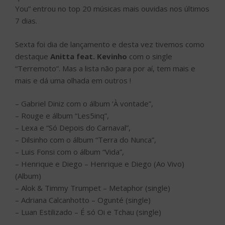
You” entrou no top 20 músicas mais ouvidas nos últimos
7 dias.
Sexta foi dia de lançamento e desta vez tivemos como
destaque
Anitta feat. Kevinho
com o single
“Terremoto”. Mas a lista não para por aí, tem mais e
mais e dá uma olhada em outros !
– Gabriel Diniz com o álbum ‘À vontade”,
– Rouge e álbum “Les5inq”,
– Lexa e “Só Depois do Carnaval”,
– Dilsinho com o álbum “Terra do Nunca”,
– Luis Fonsi com o álbum “Vida”,
– Henrique e Diego – Henrique e Diego (Ao Vivo)
(Album)
– Alok & Timmy Trumpet – Metaphor (single)
– Adriana Calcanhotto – Ogunté (single)
– Luan Estilizado – É só Oi e Tchau (single)