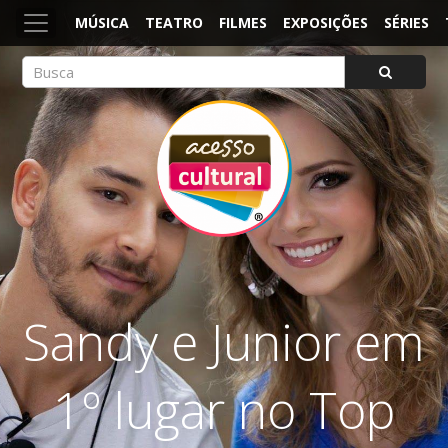
MÚSICA
TEATRO
FILMES
EXPOSIÇÕES
SÉRIES
ACESSO CULTURAL
Arte, Cultura Pop e Entretenimento
Sandy e Junior em
1º lugar no Top