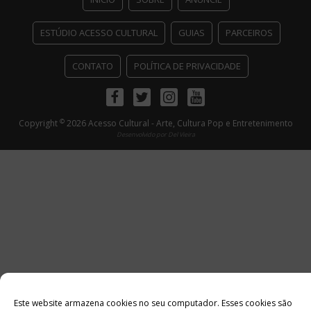
ESTÚDIO ACESSO CULTURAL
GUIAS
PARCEIROS
CONTATO
POLÍTICA DE PRIVACIDADE
Facebook
Twitter
Instagram
Youtube
©
Copyright
2026 Acesso Cultural - Arte, Cultura Pop e Entretenimento
Desenvolvido por
Del Vieira
Este website armazena cookies no seu computador. Esses cookies são