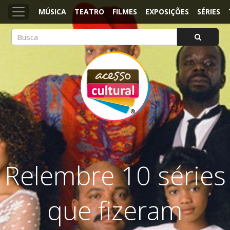
MÚSICA
TEATRO
FILMES
EXPOSIÇÕES
SÉRIES
ACESSO CULTURAL
Arte, Cultura Pop e Entretenimento
Relembre 10 séries
que fizeram