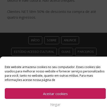
débito e vale cultura. Não aceita cheques.
Clientes NET têm 50% de desconto na compra de até
quatro ingressos.
INÍCIO
SOBRE
ANUNCIE
ESTÚDIO ACESSO CULTURAL
GUIAS
PARCEIROS
CONTATO
POLÍTICA DE PRIVACIDADE
Este website armazena cookies no seu computador. Esses cookies são
usados ​​para melhorar nosso website e fornecer serviços personalizados
Facebook
Twitter
Instagram
Youtube
para você, tanto no website, quanto em outras mídias. Para mais
informações acesse nossa página de
©
Copyright
2026 Acesso Cultural - Arte, Cultura Pop e Entretenimento
Desenvolvido por
Del Vieira
Aceitar cookies
Negar