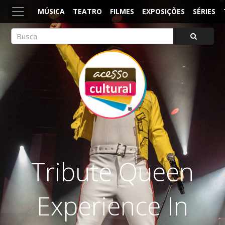
MÚSICA
TEATRO
FILMES
EXPOSIÇÕES
SÉRIES
ACESSO CULTURAL
Arte, Cultura Pop e Entretenimento
Tribute Queen
Experience In