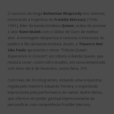
O sucesso do longa
Bohemian Rhapsody
nos cinemas,
mostrando a trajetória de
Freddie Mercury
(1946-
1991), líder da banda britânica
Queen
, acaba de premiar
o ator
Rami Malek
com o Globo de Ouro de melhor
ator. A montagem despertou e renovou o interesse do
público e fãs da banda londrina. Assim, o
Theatro Net
São Paulo
apresenta o show
“Tribute Queen
Experience in Concert”
, um tributo à Banda Queen, que
mistura cover, rock’n roll e erudito, em nova temporada
com início dia 8 de fevereiro, sexta-feira, 21h.
Com mais de 30 integrantes, incluindo uma orquestra;
regida pelo maestro Eduardo Pereira, o espetáculo
impressiona pela performance do cantor André Abreu,
que oferece um poder gestual impressionante ao
personificar com competência Freddie Mercury.