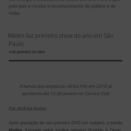
pelo país e recebe o reconhecimento do público e da
mídia.
Melim faz primeiro show do ano em São
Paulo
PUBLICADO
9 DE JANEIRO DE 2019
EM
A banda que emplacou vários hits em 2018 se
apresenta dia 13 de janeiro no Carioca Club
Por Andréia Bueno
Após gravação do seu primeiro DVD em outubro, a banda
Melim
, formada pelos irmãos gêmeos Rodrigo e Diogo,