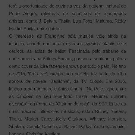
terá a oportunidade de ouvir na voz da gaúcha, natural de
Porto Alegre, releituras de sucessos de renomados
artistas, como J. Balvin, Thalia, Luis Fonsi, Maluma, Ricky
Martin, Anitta, entre outros.
O interesse de Francinne pela música veio ainda na
infância, quando cantou em diversos eventos infantis e se
dedicou às aulas de ballet. Fascinada pelo trabalho da
norte-americana Britney Spears, passou a subir aos palcos
como cover da loira fazendo shows por todo o país. No ano
de 2015, ‘I´m alive’, interpretada por ela, fez parte da trilha
sonora da novela “Babilônia”, da TV Globo. Em 2016,
lançou o seu primeiro e único álbum, “Na Pele”, que entre
as canções de seu repertório, trazia “Meninas querem
diversão”, da trama de “Carinha de anjo”, do SBT. Entre as
suas maiores influências musicais, estão Britney Spears,
Thalia, Mariah Carey, Kelly Clarkson, Whitney Houston,
Shakira, Camila Cabello, J. Balvin, Daddy Yankee, Jennifer
Lopez e Christina Aguilera.