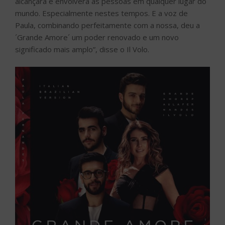
alcançará e envolverá as pessoas em qualquer lugar do
mundo. Especialmente nestes tempos. E a voz de
Paula, combinando perfeitamente com a nossa, deu a
´Grande Amore´ um poder renovado e um novo
significado mais amplo”, disse o Il Volo.