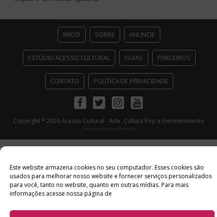
INÍCIO
SOBRE
ANUNCIE
ESTÚDIO ACESSO CULTURAL
GUIAS
PARCEIROS
CONTATO
POLÍTICA DE PRIVACIDADE
Facebook
Twitter
Instagram
Youtube
©
Copyright
2026 Acesso Cultural - Arte, Cultura Pop e Entretenimento
Desenvolvido por
Del Vieira
Este website armazena cookies no seu computador. Esses cookies são
usados ​​para melhorar nosso website e fornecer serviços personalizados
para você, tanto no website, quanto em outras mídias. Para mais
informações acesse nossa página de