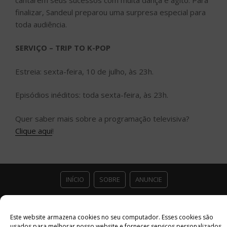
finalizar, Sandeul preparou uma surpresa especial para
toda audiência.
SERVIÇO – TRIP TO K-POP
Estreia: sexta-feira, 10 de julho, às 23h.
Episódios inéditos: toda sexta-feira, às 23h.
Quer saber mais sobre a programação televisiva?
Clique aqui
!
INÍCIO
SOBRE
ANUNCIE
ESTÚDIO ACESSO CULTURAL
GUIAS
PARCEIROS
Este website armazena cookies no seu computador. Esses cookies são
usados ​​para melhorar nosso website e fornecer serviços personalizados