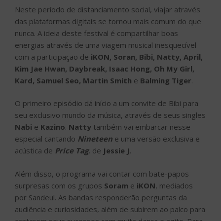
Neste período de distanciamento social, viajar através
das plataformas digitais se tornou mais comum do que
nunca. A ideia deste festival é compartilhar boas
energias através de uma viagem musical inesquecível
com a participação de
iKON, Soran, Bibi, Natty, April,
Kim Jae Hwan, Daybreak, Isaac Hong, Oh My Girl,
Kard, Samuel Seo, Martin Smith
e
Balming Tiger
.
O primeiro episódio dá início a um convite de Bibi para
seu exclusivo mundo da música, através de seus singles
Nabi
e
Kazino
.
Natty
também vai embarcar nesse
especial cantando
Nineteen
e uma versão exclusiva e
acústica de
Price Tag
, de
Jessie J
.
Além disso, o programa vai contar com bate-papos
surpresas com os grupos
Soram
e
iKON
, mediados
por Sandeul. As bandas responderão perguntas da
audiência e curiosidades, além de subirem ao palco para
cantarem seus sucessos com muita dança e agito. Para