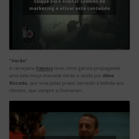
Clique para aceitar cookies de
marketing e ativar este conteúdo
“Verão”
A cervejaria
Itaipava
teve como garota-propaganda
uma bela moça chamada Verão e vivida por
Aline
Riscado
, que vivia pelas praias servindo a bebida aos
clientes, que sempre a chamavam.