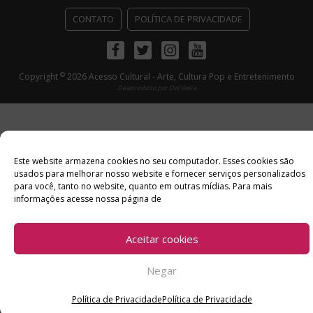
CONTATO
POLÍTICA DE PRIVACIDADE
Facebook
Twitter
Instagram
Youtube
©
Copyright
2026 Acesso Cultural - Arte, Cultura Pop e Entretenimento
Desenvolvido por
Del Vieira
Este website armazena cookies no seu computador. Esses cookies são
usados ​​para melhorar nosso website e fornecer serviços personalizados
para você, tanto no website, quanto em outras mídias. Para mais
informações acesse nossa página de
Aceitar cookies
Negar
Política de Privacidade
Política de Privacidade