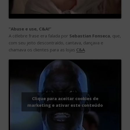
“Abuse e use, C&A!”
A célebre frase era falada por
Sebastian Fonseca
, que,
com seu jeito descontraído, cantava, dançava e
chamava os clientes para as lojas
C&A
.
Clique para aceitar cookies de
marketing e ativar este conteúdo