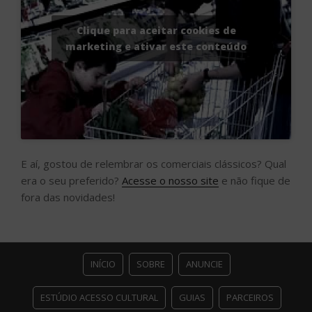
Clique para aceitar cookies de
marketing e ativar este conteúdo
E aí, gostou de relembrar os comerciais clássicos? Qual
era o seu preferido?
Acesse o nosso site
e não fique de
fora das novidades!
INÍCIO
SOBRE
ANUNCIE
ESTÚDIO ACESSO CULTURAL
GUIAS
PARCEIROS