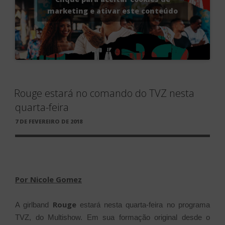
marketing e ativar este conteúdo
Rouge estará no comando do TVZ nesta
quarta-feira
PUBLICADO
7 DE FEVEREIRO DE 2018
EM
Por Nicole Gomez
Rouge
A girlband
estará nesta quarta-feira no programa
TVZ, do Multishow.
Em sua formação original desde o