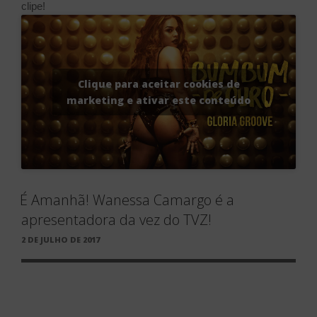
clipe!
Clique para aceitar cookies de
marketing e ativar este conteúdo
É Amanhã! Wanessa Camargo é a
apresentadora da vez do TVZ!
PUBLICADO
2 DE JULHO DE 2017
EM