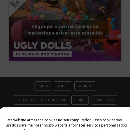
Clique para aceitar cookies de
marketing e ativar este conteúdo
INÍCIO
SOBRE
ANUNCIE
ESTÚDIO ACESSO CULTURAL
GUIAS
PARCEIROS
CONTATO
POLÍTICA DE PRIVACIDADE
Este website armazena cookies no seu computador. Esses cookies são
usados ​​para melhorar nosso website e fornecer serviços personalizados
Facebook
Twitter
Instagram
Youtube