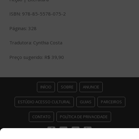
ISBN: 978-85-5578-075-2
Páginas: 328
Tradutora: Cynthia Costa
Preço sugerido: R$ 39,90
INÍCIO
SOBRE
ANUNCIE
ESTÚDIO ACESSO CULTURAL
GUIAS
PARCEIROS
CONTATO
POLÍTICA DE PRIVACIDADE
Facebook
Twitter
Instagram
Youtube