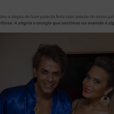
deu a alegria de fazer parte da festa mais popular do nosso país
lava. A alegria e energia que sentimos na avenida é alg