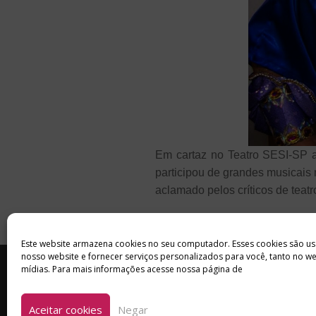
Em cartaz no Teatro SESI-SP a
participou de grandes musicais 
aclamado pelos críticos de teat
Este website armazena cookies no seu computador. Esses cookies são us
nosso website e fornecer serviços personalizados para você, tanto no w
INÍCIO
SOBRE
ANUNCIE
mídias. Para mais informações acesse nossa página de
Aceitar cookies
Negar