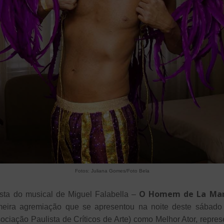
Fotos: Juliana Gomes/Foto Bela
O Homem de La Ma
ista do musical de Miguel Falabella –
imeira agremiação que se apresentou na noite deste sábad
iação Paulista de Críticos de Arte) como Melhor Ator, repr