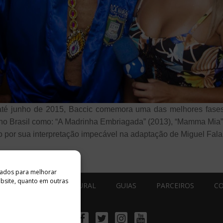
té junho de 2015, Baccic comemora uma das melhores fases d
no Brasil como: “A Madrinha Embriagada” (2013), “Mamma Mia” 
ro por sua interpretação impecável na adaptação de Miguel Fala
ados ​​para melhorar
ebsite, quanto em outras
ESTÚDIO ACESSO CULTURAL
GUIAS
PARCEIROS
C
Facebook
Twitter
Instagram
Youtube