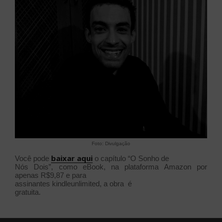
Foto: Divulgação
baixar
aqui
Você pode
o capítulo “O Sonho de
Nós Dois”, como eBook, na plataforma Amazon por
apenas R$9,87 e para
assinantes kindleunlimited, a obra
é
gratuita.