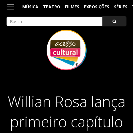
MÚSICA
TEATRO
FILMES
EXPOSIÇÕES
SÉRIES
ACESSO CULTURAL
Arte, Cultura Pop e Entretenimento
Willian Rosa lança
primeiro capítulo