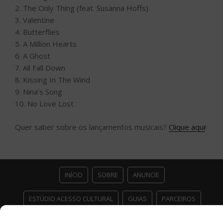
2. The Only Thing (feat. Susanna Hoffs)
3. Valentine
4. Butterflies
5. A Million Hearts
6. A Ghost
7. All Fall Down
8. Kissing In The Wind
9. Nina’s Song
10. No Love Lost
Quer saber sobre os lançamentos musicais?
Clique aqui
!
INÍCIO
SOBRE
ANUNCIE
ESTÚDIO ACESSO CULTURAL
GUIAS
PARCEIROS
CONTATO
POLÍTICA DE PRIVACIDADE