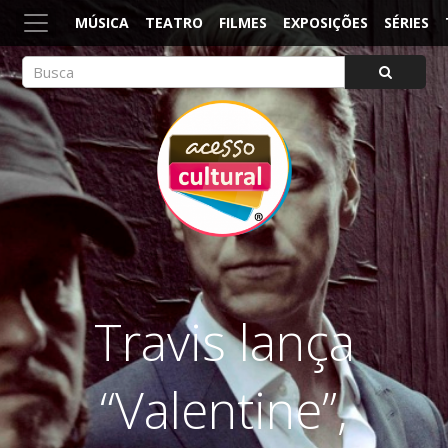
MÚSICA
TEATRO
FILMES
EXPOSIÇÕES
SÉRIES
ACESSO CULTURAL
Arte, Cultura Pop e Entretenimento
Travis lança
“Valentine”,