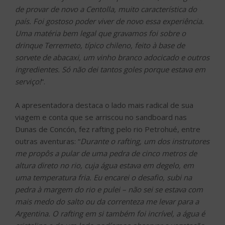
de provar de novo a Centolla, muito característica do
país. Foi gostoso poder viver de novo essa experiência.
Uma matéria bem legal que gravamos foi sobre o
drinque Terremeto, típico chileno, feito à base de
sorvete de abacaxi, um vinho branco adocicado e outros
ingredientes. Só não dei tantos goles porque estava em
serviço!
“.
A apresentadora destaca o lado mais radical de sua
viagem e conta que se arriscou no sandboard nas
Dunas de Concón, fez rafting pelo rio Petrohué, entre
outras aventuras: “
Durante o rafting, um dos instrutores
me propôs a pular de uma pedra de cinco metros de
altura direto no rio, cuja água estava em degelo, em
uma temperatura fria. Eu encarei o desafio, subi na
pedra à margem do rio e pulei – não sei se estava com
mais medo do salto ou da correnteza me levar para a
Argentina. O rafting em si também foi incrível, a água é