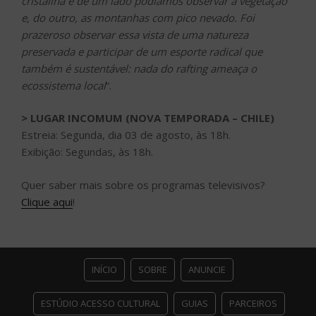
cristalina e de um lado podíamos observar a vegetação
e, do outro, as montanhas com pico nevado. Foi
prazeroso observar essa vista de uma natureza
preservada e participar de um esporte radical que
também é sustentável: nada do rafting ameaça o
ecossistema local
“.
> LUGAR INCOMUM (NOVA TEMPORADA – CHILE)
Estreia: Segunda, dia 03 de agosto, às 18h.
Exibição: Segundas, às 18h.
Quer saber mais sobre os programas televisivos?
Clique aqui
!
INÍCIO
SOBRE
ANUNCIE
ESTÚDIO ACESSO CULTURAL
GUIAS
PARCEIROS