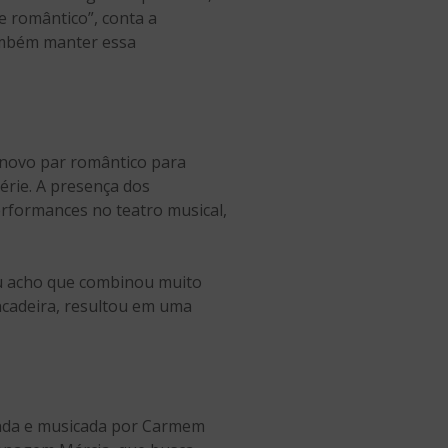
 romântico”, conta a
também manter essa
 novo par romântico para
série. A presença dos
erformances no teatro musical,
Eu acho que combinou muito
incadeira, resultou em uma
nanda e musicada por Carmem