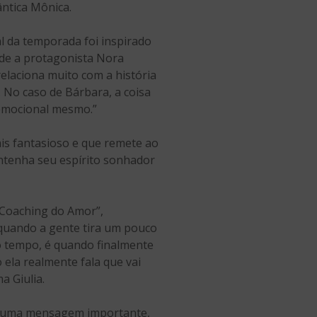
ntica Mônica.
l da temporada foi inspirado
nde a protagonista Nora
elaciona muito com a história
. No caso de Bárbara, a coisa
 emocional mesmo.”
ais fantasioso e que remete ao
ntenha seu espírito sonhador
“Coaching do Amor”,
quando a gente tira um pouco
o tempo, é quando finalmente
o ela realmente fala que vai
a Giulia.
em uma mensagem importante,