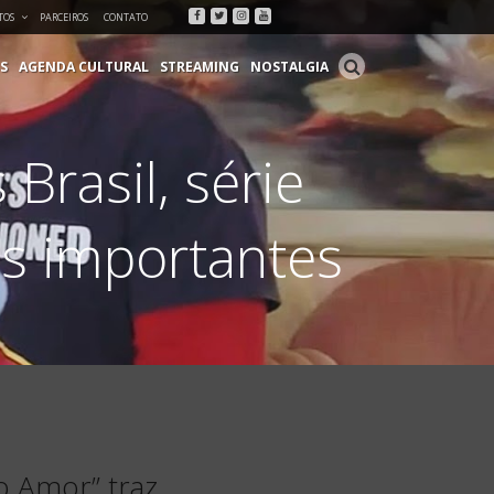
Facebook
Twitter
Instagram
Youtube
TOS
PARCEIROS
CONTATO
S
AGENDA CULTURAL
STREAMING
NOSTALGIA
Brasil, série
os importantes
do Amor” traz