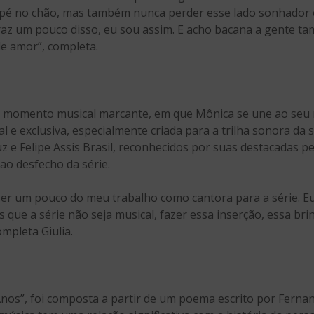
 pé no chão, mas também nunca perder esse lado sonhador e
e traz um pouco disso, eu sou assim. E acho bacana a gente 
e amor”, completa.
um momento musical marcante, em que Mônica se une ao seu
l e exclusiva, especialmente criada para a trilha sonora da 
z e Felipe Assis Brasil, reconhecidos por suas destacadas p
o desfecho da série.
azer um pouco do meu trabalho como cantora para a série. 
s que a série não seja musical, fazer essa inserção, essa br
ompleta Giulia.
 Anos”, foi composta a partir de um poema escrito por Fer