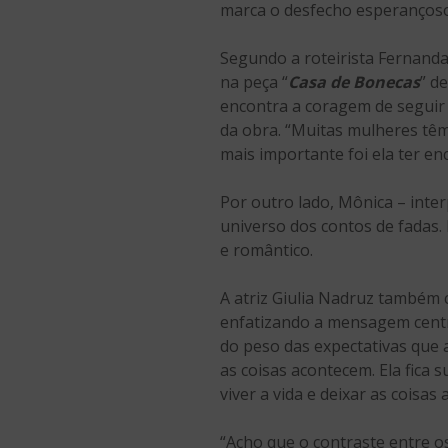
marca o desfecho esperançoso 
Segundo a roteirista Fernanda
na peça “
Casa de Bonecas
” d
encontra a coragem de seguir 
da obra. “Muitas mulheres têm 
mais importante foi ela ter e
Por outro lado, Mônica – inte
universo dos contos de fadas
e romântico.
A atriz Giulia Nadruz também
enfatizando a mensagem centr
do peso das expectativas que
as coisas acontecem. Ela fica s
viver a vida e deixar as coisas
“Acho que o contraste entre 