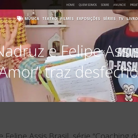
HOME
QUEM SOMOS
SOBRE
ANUNCIE
PROJE
MÚSICA
TEATRO
FILMES
EXPOSIÇÕES
SÉRIES
TV
LIVRO
adruz e Felipe Assis 
Amor” traz desfech
 Felipe Assis Brasil, série “Coaching 