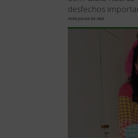
desfechos importa
PUBLICADO
10 DE JULHO DE 2023
EM