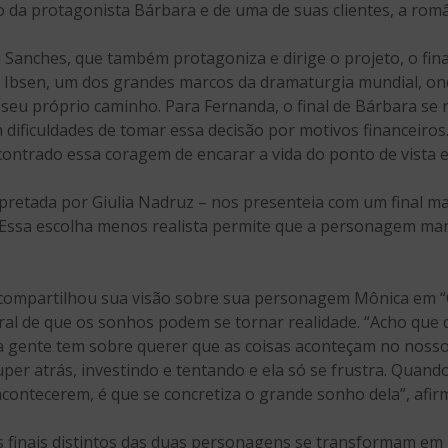
da protagonista Bárbara e de uma de suas clientes, a româ
 Sanches, que também protagoniza e dirige o projeto, o fina
e Ibsen, um dos grandes marcos da dramaturgia mundial, o
seu próprio caminho. Para Fernanda, o final de Bárbara se r
dificuldades de tomar essa decisão por motivos financeiros
ncontrado essa coragem de encarar a vida do ponto de vista
rpretada por Giulia Nadruz – nos presenteia com um final m
. Essa escolha menos realista permite que a personagem ma
 compartilhou sua visão sobre sua personagem Mônica em 
al de que os sonhos podem se tornar realidade. “Acho que 
 a gente tem sobre querer que as coisas aconteçam no noss
uper atrás, investindo e tentando e ela só se frustra. Quand
 acontecerem, é que se concretiza o grande sonho dela”, afirm
os finais distintos das duas personagens se transformam 