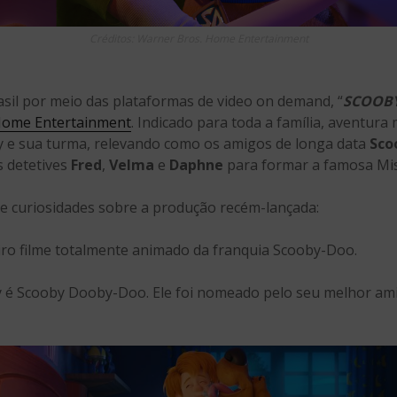
Créditos: Warner Bros. Home Entertainment
asil por meio das plataformas de video on demand, “
SCOOBY
Home Entertainment
. Indicado para toda a família, aventura
y e sua turma, relevando como os amigos de longa data
Sco
s detetives
Fred
,
Velma
e
Daphne
para formar a famosa Mis
e curiosidades sobre a produção recém-lançada:
iro filme totalmente animado da franquia Scooby-Doo.
é Scooby Dooby-Doo. Ele foi nomeado pelo seu melhor amig