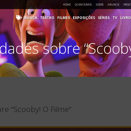
HOME
QUEM SOMOS
SOBRE
ANUNCIE
PROJE
MÚSICA
TEATRO
FILMES
EXPOSIÇÕES
SÉRIES
TV
LIVRO
idades sobre “Scooby
bre “Scooby! O Filme”