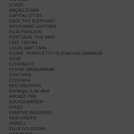
LORDE
NAÇÃO ZUMBI
CAPITAL CITIES
CAGE THE ELEPHANT
WOLFGANG GARTNER
FLUX PAVILION
PORTUGAL THE MAN
CAFÉ TACVBA
LUCAS SANTTANA
FLUME PERRY/ETTY VS JOACHIM GARRAUD
SILVA
ELEKFANTZ
VESPAS MANDARINAS
DIGITARIA
COISINHA
RED OBLIVION
Domingo, 6 de abril
ARCADE FIRE
SOUNDGARDEN
PIXIES
VAMPIRE WEEKEND
NEW ORDER
AXWELL
ELLIE GOULDING
JAKE BUGG