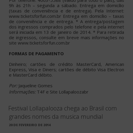
9h às 21h – segunda a sábado. Entrega em domicílio
(taxas de conveniência e de entrega). Pela Internet:
www.ticketsforfun.com.br Entrega em domicílio – taxas
de conveniência e de entrega. * A entrega/postagem
dos ingressos comprados pelo telefone e pela internet
será iniciada em 13 de janeiro de 2014. * Para retirada
de ingressos, consulte em breve mais informações no
site www.ticketsforfun.com.br
FORMAS DE PAGAMENTO
Dinheiro; cartões de crédito MasterCard, American
Express, Visa e Diners; cartões de débito Visa Electron
e MasterCard débito.
Por:
Jaqueline Gomes
Informações:
T4F e Site Lollapaloozabr
Festival Lollapalooza chega ao Brasil com
grandes nomes da musica mundial
PUBLICADO
20 DE FEVEREIRO DE 2014
EM