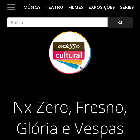
MÚSICA
TEATRO
FILMES
EXPOSIÇÕES
SÉRIES
ACESSO CULTURAL
Arte, Cultura Pop e Entretenimento
Nx Zero, Fresno,
Glória e Vespas