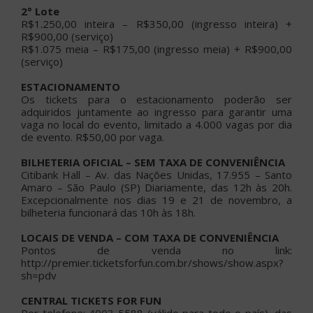
2° Lote
R$1.250,00 inteira – R$350,00 (ingresso inteira) +
R$900,00 (serviço)
R$1.075 meia – R$175,00 (ingresso meia) + R$900,00
(serviço)
ESTACIONAMENTO
Os tickets para o estacionamento poderão ser
adquiridos juntamente ao ingresso para garantir uma
vaga no local do evento, limitado a 4.000 vagas por dia
de evento. R$50,00 por vaga.
BILHETERIA OFICIAL – SEM TAXA DE CONVENIÊNCIA
Citibank Hall – Av. das Nações Unidas, 17.955 – Santo
Amaro – São Paulo (SP) Diariamente, das 12h às 20h.
Excepcionalmente nos dias 19 e 21 de novembro, a
bilheteria funcionará das 10h às 18h.
LOCAIS DE VENDA – COM TAXA DE CONVENIÊNCIA
Pontos de venda no link:
http://premier.ticketsforfun.com.br/shows/show.aspx?
sh=pdv
CENTRAL TICKETS FOR FUN
Por telefone: 4003-5588 (válido para todo o país), das