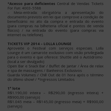
*
Acesso para deficientes
Central de Vendas Tickets
For Fun: 4003-5588
– Meia-entrada: obrigatória a apresentação do
documento previsto em lei que comprove a condição de
beneficiário: no ato da compra e entrada do evento
(para compras na bilheteria oficial e pontos de venda
físicos) / na entrada do evento (para compras via
internet ou telefone).
TICKETS VIP 2014 – LOLLA LOUNGE
Aproveite o Festival com serviços especiais. Lolla
Lounge é um camarote exclusivo com visão privilegiada
para o evento e que oferece: Shuttle até o Autódromo
(local a ser divulgado)
Open Bar e Snack Bar /
Buffet de Jantar /
Área de relax
e spa de massagens /
Banheiros Exclusivos
Guarda Volumes /
Chill Out de 01 hora após o término
do último show! /
*Ingressos Limitados
1° lote
R$1.190,00 inteira – R$290,00 (ingresso inteira) +
R$900,00 (serviço)
R$1.045 meia – R$145,00 (ingresso meia) + R$900,00
(serviço)