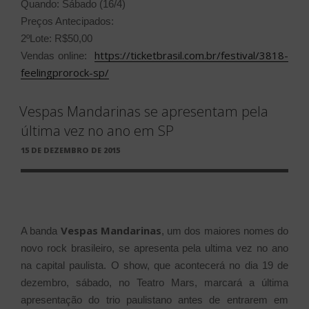
Quando: Sábado (16/4)
Preços Antecipados:
2ºLote: R$50,00
https://ticketbrasil.com.br/festival/3818-
Vendas online:
feelingprorock-sp/
Vespas Mandarinas se apresentam pela
última vez no ano em SP
PUBLICADO
15 DE DEZEMBRO DE 2015
EM
Vespas Mandarinas
A banda
, um dos maiores nomes do
novo rock brasileiro, se apresenta pela ultima vez no ano
na capital paulista. O show, que acontecerá no dia 19 de
dezembro, sábado, no Teatro Mars, marcará a última
apresentação do trio paulistano antes de entrarem em