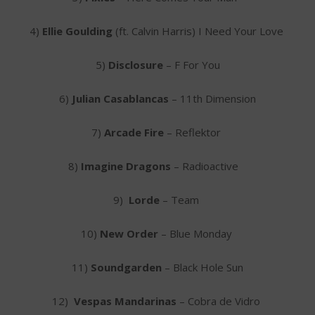
4)
Ellie Goulding
(ft. Calvin Harris) I Need Your Love
5)
Disclosure
– F For You
6)
Julian Casablancas
– 11th Dimension
7)
Arcade Fire
– Reflektor
8)
Imagine Dragons
– Radioactive
9)
Lorde
– Team
10)
New Order
– Blue Monday
11)
Soundgarden
– Black Hole Sun
12)
Vespas Mandarinas
– Cobra de Vidro