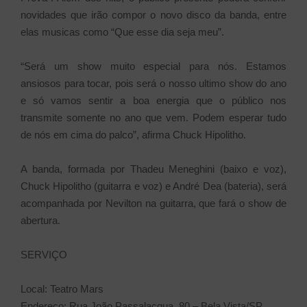
novidades que irão compor o novo disco da banda, entre
elas musicas como “Que esse dia seja meu”.
“Será um show muito especial para nós. Estamos
ansiosos para tocar, pois será o nosso ultimo show do ano
e só vamos sentir a boa energia que o público nos
transmite somente no ano que vem. Podem esperar tudo
de nós em cima do palco”, afirma Chuck Hipolitho.
A banda, formada por Thadeu Meneghini (baixo e voz),
Chuck Hipolitho (guitarra e voz) e André Dea (bateria), será
acompanhada por Nevilton na guitarra, que fará o show de
abertura.
SERVIÇO
Local: Teatro Mars
Endereço: Rua João Passalacqua, 80 – Bela Vista/SP