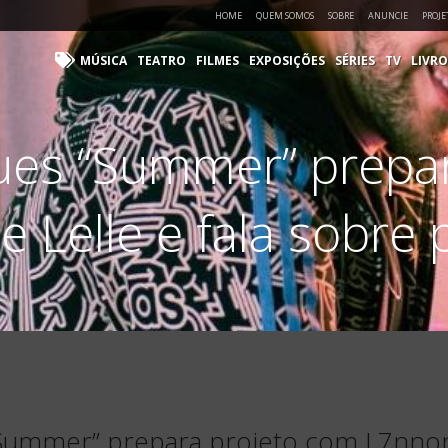
HOME
QUEM SOMOS
SOBRE
ANUNCIE
PROJE
MÚSICA
TEATRO
FILMES
EXPOSIÇÕES
SÉRIES
TV
LIVRO
ues “Summer” prepar
 Lelle e fala sobre
ummer” prepara projeto com L7nnon e