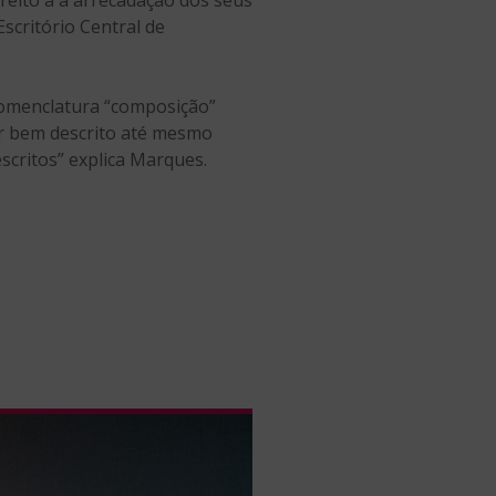
Escritório Central de
nomenclatura “composição”
er bem descrito até mesmo
critos” explica Marques.