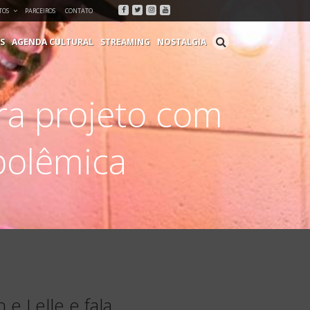
Facebook
Twitter
Instagram
Youtube
TOS
PARCEIROS
CONTATO
S
AGENDA CULTURAL
STREAMING
NOSTALGIA
a projeto com
 polêmica
 Lelle e fala