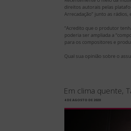
direitos autorais pelas plataf
Arrecadação” junto as rádios, 
“Acredito que o produtor ten
poderia ser ampliada a “compo
para os compositores e produt
Qual sua opinião sobre o ass
Em clima quente, Ta
PUBLICADO
4 DE AGOSTO DE 2020
EM