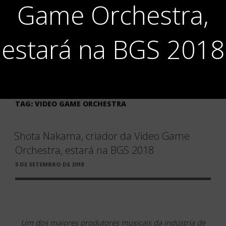
Game Orchestra,
estará na BGS 2018
TAG:
VIDEO GAME ORCHESTRA
Shota Nakama, criador da Video Game
Orchestra, estará na BGS 2018
PUBLICADO
5 DE SETEMBRO DE 2018
EM
Um dos maiores produtores musicais da indústria de