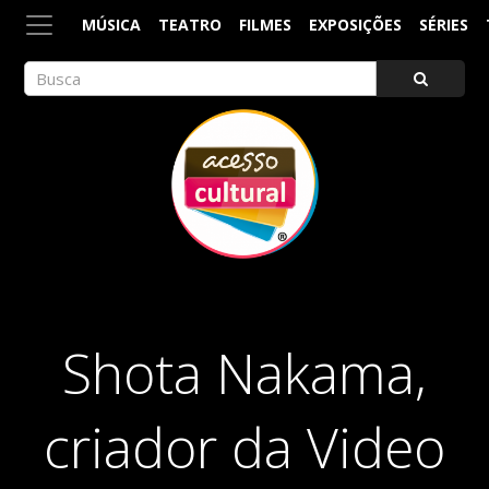
MÚSICA
TEATRO
FILMES
EXPOSIÇÕES
SÉRIES
ACESSO CULTURAL
Arte, Cultura Pop e Entretenimento
Shota Nakama,
criador da Video