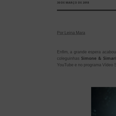
PUBLICADO
30 DE MARÇO DE 2018
EM
Por Leina Mara
Enfim, a grande espera acabou
Simone & Simar
coleguinhas
YouTube e no programa Vídeo S