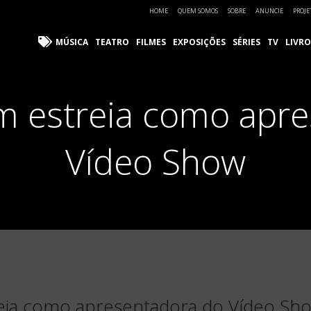
HOME
QUEM SOMOS
SOBRE
ANUNCIE
PROJE
MÚSICA
TEATRO
FILMES
EXPOSIÇÕES
SÉRIES
TV
LIVRO
m estreia como apr
Vídeo Show
reia como apresentadora do Vídeo Sh