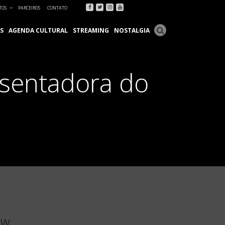
Facebook
Twitter
Instagram
Youtube
TOS
PARCEIROS
CONTATO
S
AGENDA CULTURAL
STREAMING
NOSTALGIA
esentadora do
ow