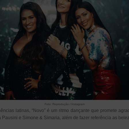
Foto: Reprodução / Instagram
uências latinas, “Novo” é um ritmo dançante que promete agrad
a Pausini e Simone & Simaria, além de fazer referência as bele