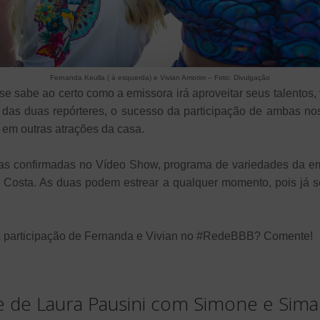
Fernanda Keulla ( à esquerda) e Vivian Amorim – Foto: Divulgação
 sabe ao certo como a emissora irá aproveitar seus talentos, 
 das duas repórteres, o sucesso da participação de ambas no
s em outras atrações da casa.
as confirmadas no Vídeo Show, programa de variedades da em
 Costa. As duas podem estrear a qualquer momento, pois já s
 participação de Fernanda e Vivian no #RedeBBB? Comente!
e de Laura Pausini com Simone e Sima