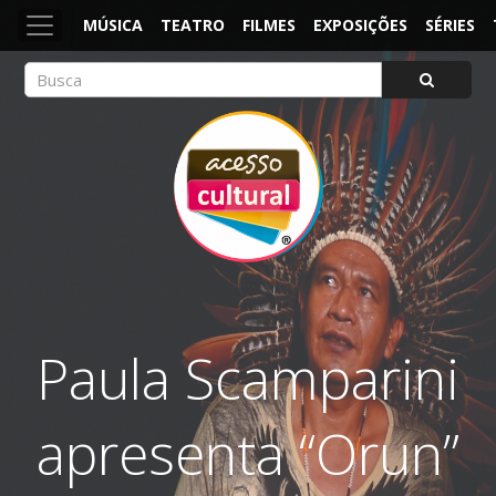
MÚSICA
TEATRO
FILMES
EXPOSIÇÕES
SÉRIES
ACESSO CULTURAL
Arte, Cultura Pop e Entretenimento
Paula Scamparini
apresenta “Orun”