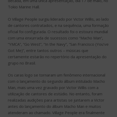
década, em uma única apresentação, dia 17 de maio, no
Tokio Marine Hall.
O Village People surgiu liderado por Victor Willis, ao lado
de cantores contratados, e na sequência, uma formação
oficial foi configurada. O resultado foi o estouro mundial
com uma enxurrada de sucessos como “Macho Man”,
“YMCA”, “Go West”, “In the Navy”, “San Francisco (You’ve
Got Me)”, entre tantos outros – músicas que
certamente estarão no repertório da apresentação do
grupo no Brasil.
Os caras logo se tornaram um fenômeno internacional
com o lançamento do segundo álbum intitulado Macho
Man, mais uma vez gravado por Victor Willis com a
utilização de cantores de estúdio. No entanto, foram
realizadas audições para artistas se juntarem a Victor
antes do lançamento do álbum Macho Man e muitos
atenderam ao chamado. Village People era finalmente