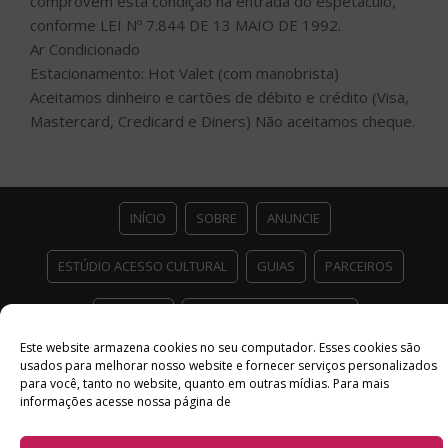
comprovem esta condição na entrada do espetáculo,
conforme LEI Nº 7.844 DE 13 MAIO DE 1992.
Ar Condicionado
Estacionamento: Hot Valet (com manobrista)
Aceitamos dinheiro e cartões de débito e crédito (Visa,
Mastercard, Credicard e Diners) Não aceitamos cheque.
INÍCIO
SOBRE
ANUNCIE
ESTÚDIO ACESSO CULTURAL
GUIAS
PARCEIROS
CONTATO
POLÍTICA DE PRIVACIDADE
Este website armazena cookies no seu computador. Esses cookies são
Facebook
Twitter
Instagram
Youtube
usados ​​para melhorar nosso website e fornecer serviços personalizados
para você, tanto no website, quanto em outras mídias. Para mais
©
Copyright
2026 Acesso Cultural - Arte, Cultura Pop e Entretenimento
informações acesse nossa página de
Desenvolvido por
Del Vieira