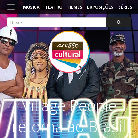
MÚSICA
TEATRO
FILMES
EXPOSIÇÕES
SÉRIES
ACESSO CULTURAL
Arte, Cultura Pop e Entretenimento
Village People
retorna ao Brasil