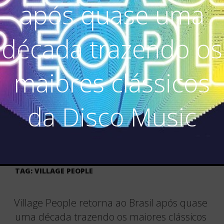
após quase uma
década trazendo os
maiores clássicos
da Disco Music
TAG:
VILLAGE PEOPLE
Village People retorna ao Brasil após quase
uma década trazendo os maiores clássicos