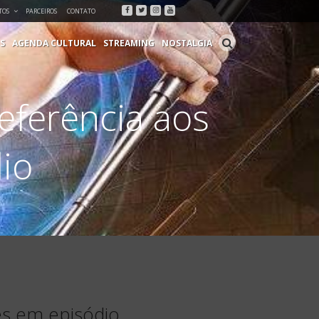
Facebook
Twitter
Instagram
Youtube
TOS
PARCEIROS
CONTATO
S
AGENDA CULTURAL
STREAMING
NOSTALGIA
eferência aos
io
es em episódio