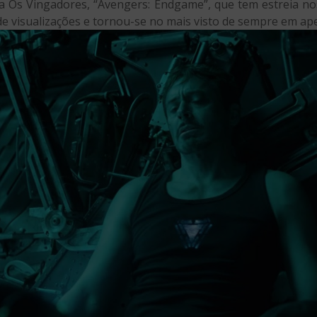
aga Os Vingadores, “Avengers: Endgame”, que tem estreia n
 de visualizações e tornou-se no mais visto de sempre em ap