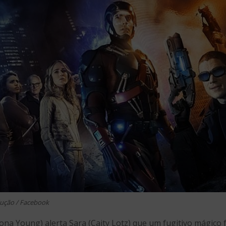
dução / Facebook
Young) alerta Sara (Caity Lotz) que um fugitivo mágico fe