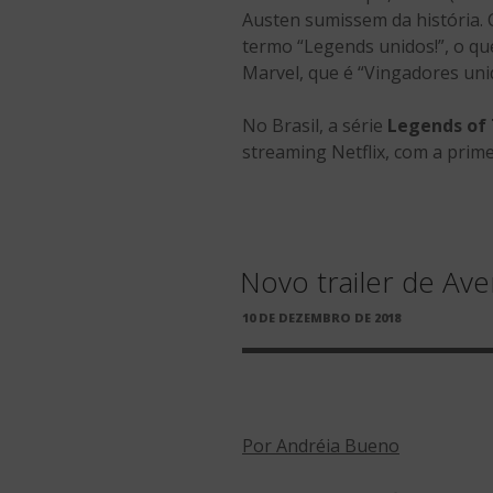
Austen sumissem da história. 
termo “Legends unidos!”, o qu
Marvel, que é “Vingadores unid
No Brasil, a série
Legends of
streaming Netflix, com a prim
Novo trailer de Ave
PUBLICADO
10 DE DEZEMBRO DE 2018
EM
Por Andréia Bueno