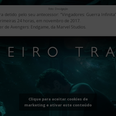
Foto: Divulgação
a detido pelo seu antecessor: “Vingadores: Guerra Infinita
primeiras 24 horas, em novembro de 2017.
iler de Avengers: Endgame, da Marvel Studios.
Clique para aceitar cookies de
marketing e ativar este conteúdo