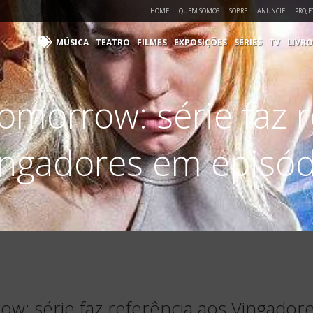
HOME
QUEM SOMOS
SOBRE
ANUNCIE
PROJE
MÚSICA
TEATRO
FILMES
EXPOSIÇÕES
SÉRIES
TV
LIVRO
omorrow: série faz r
ingadores em episód
w: série faz referência aos Vingador