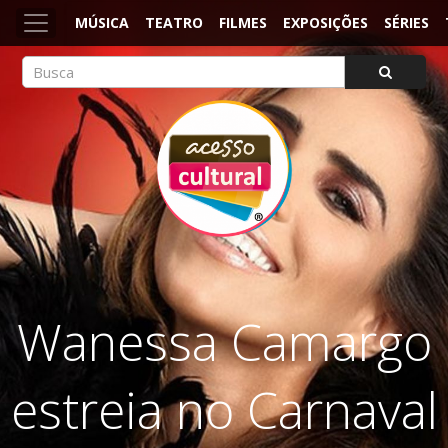
MÚSICA
TEATRO
FILMES
EXPOSIÇÕES
SÉRIES
ACESSO CULTURAL
Arte, Cultura Pop e Entretenimento
Wanessa Camargo
estreia no Carnaval