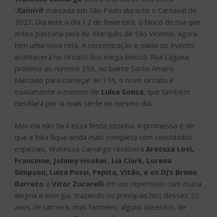
‘
Xainirô
’ marcada em São Paulo durante o Carnaval de
2023. Durante o dia 12 de fevereiro, o bloco de rua que
antes passaria pela Av. Marquês de São Vicente, agora
tem uma nova rota. A concentração e saída do evento
acontecerá no circuito dos mega blocos; Rua Laguna,
próximo ao número 393, no bairro Santo Amaro.
Marcado para começar às 11h, o novo circuito é
exatamente o mesmo de
Luísa Sonza
, que também
desfilará por lá mais tarde no mesmo dia.
Mas ela não fará essa festa sozinha. A promessa é de
que a folia fique ainda mais completa com convidados
especiais. Wanessa Camargo receberá
Aretuza Lovi,
Francinne, Johnny Hooker, Lia Clark, Lorena
Simpson, Luiza Possi, Pepita, Vitão, e os Dj’s Breno
Barreto
e
Vitor Zucarelli
em um repertório com muita
alegria e energia, trazendo os principais hits desses 22
anos de carreira, mas também, alguns sucessos de