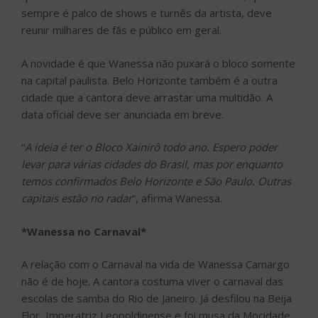
sempre é palco de shows e turnês da artista, deve
reunir milhares de fãs e público em geral.
A novidade é que Wanessa não puxará o bloco somente
na capital paulista. Belo Horizonte também é a outra
cidade que a cantora deve arrastar uma multidão. A
data oficial deve ser anunciada em breve.
“
A ideia é ter o Bloco Xainirô todo ano. Espero poder
levar para várias cidades do Brasil, mas por enquanto
temos confirmados Belo Horizonte e São Paulo. Outras
capitais estão no radar
”, afirma Wanessa.
*Wanessa no Carnaval*
A relação com o Carnaval na vida de Wanessa Camargo
não é de hoje. A cantora costuma viver o carnaval das
escolas de samba do Rio de Janeiro. Já desfilou na Beija
Flor, Imperatriz Leopoldinense e foi musa da Mocidade