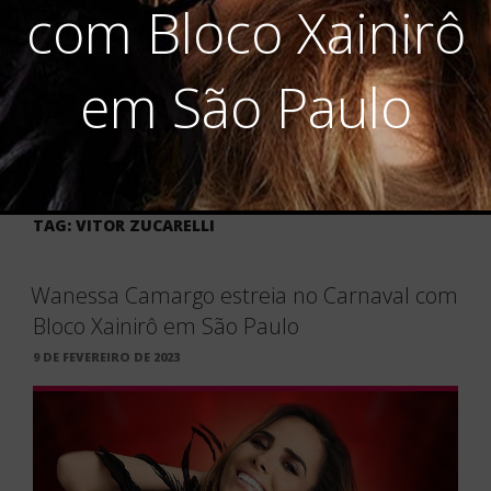
com Bloco Xainirô
em São Paulo
TAG:
VITOR ZUCARELLI
Wanessa Camargo estreia no Carnaval com
Bloco Xainirô em São Paulo
PUBLICADO
9 DE FEVEREIRO DE 2023
EM