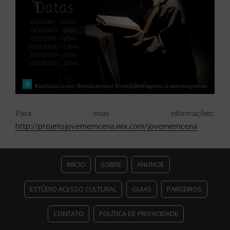
Para mais informações:
http://projetojovememcena.wix.com/jovememcena
INÍCIO
SOBRE
ANUNCIE
ESTÚDIO ACESSO CULTURAL
GUIAS
PARCEIROS
CONTATO
POLÍTICA DE PRIVACIDADE