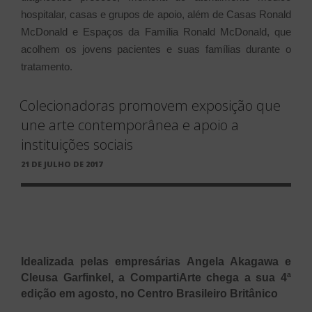
hospitalar, casas e grupos de apoio, além de Casas Ronald
McDonald e Espaços da Família Ronald McDonald, que
acolhem os jovens pacientes e suas famílias durante o
tratamento.
Colecionadoras promovem exposição que
une arte contemporânea e apoio a
instituições sociais
PUBLICADO
21 DE JULHO DE 2017
EM
Idealizada pelas empresárias Angela Akagawa e
Cleusa Garfinkel, a CompartiArte chega a sua 4ª
edição em agosto, no Centro Brasileiro Britânico