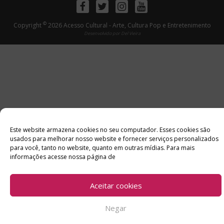
Facebook
Twitter
Instagram
Youtube
©
Copyright
2026 Acesso Cultural - Arte, Cultura Pop e Entretenimento
Desenvolvido por
Del Vieira
Este website armazena cookies no seu computador. Esses cookies são
usados ​​para melhorar nosso website e fornecer serviços personalizados
para você, tanto no website, quanto em outras mídias. Para mais
informações acesse nossa página de
Aceitar cookies
Negar