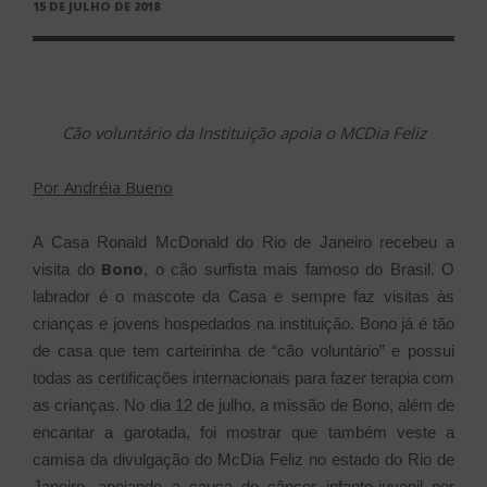
PUBLICADO
15 DE JULHO DE 2018
EM
Cão voluntário da Instituição apoia o MCDia Feliz
Por Andréia Bueno
A Casa Ronald McDonald do Rio de Janeiro recebeu a
Bono
visita do
, o cão surfista mais famoso do Brasil. O
labrador é o mascote da Casa e sempre faz visitas às
crianças e jovens hospedados na instituição. Bono já é tão
de casa que tem carteirinha de “cão voluntário” e possui
todas as certificações internacionais para fazer terapia com
as crianças. No dia 12 de julho, a missão de Bono, além de
encantar a garotada, foi mostrar que também veste a
camisa da divulgação do McDia Feliz no estado do Rio de
Janeiro, apoiando a causa do câncer infanto-juvenil por