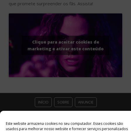
que promete surpreender os fãs. Assista!
Clique para aceitar cookies de
marketing e ativar este conteúdo
INÍCIO
SOBRE
ANUNCIE
ESTÚDIO ACESSO CULTURAL
GUIAS
PARCEIROS
Este website armazena cookies no seu computador. Esses cookies são
usados ​​para melhorar nosso website e fornecer serviços personalizados
CONTATO
POLÍTICA DE PRIVACIDADE