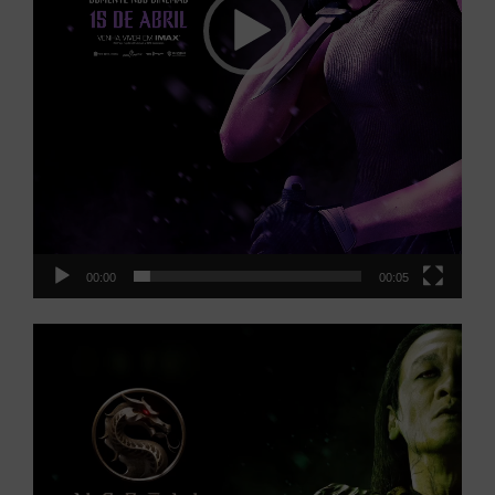
00:00
00:05
Tocador
de
vídeo