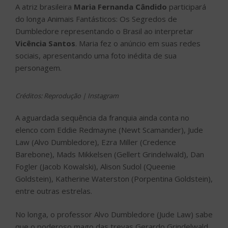
A aguardada sequência da franquia ainda conta no
elenco com Eddie Redmayne (Newt Scamander), Jude
Law (Alvo Dumbledore), Ezra Miller (Credence
Barebone), Mads Mikkelsen (Gellert Grindelwald), Dan
Fogler (Jacob Kowalski), Alison Sudol (Queenie
Goldstein), Katherine Waterston (Porpentina Goldstein),
entre outras estrelas.
No longa, o professor Alvo Dumbledore (Jude Law) sabe
que o poderoso mago das trevas Gerardo Grindelwald
(Mads Mikkelsen) está se movimentando para assumir o
controle do mundo mágico. Incapaz de detê-lo sozinho,
ele pede ao magizoologista Newt Scamander (Eddie
Redmayne) para liderar uma intrépida equipe de
bruxos, bruxas e um corajoso padeiro trouxa em uma
missão perigosa, em que eles encontram velhos e
novos animais fantásticos e entram em conflito com a
crescente legião de seguidores de Grindelwald. Mas