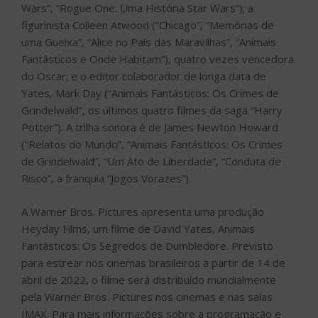
de Grindelwald”, “Um Ato de Liberdade”, “Conduta de
Risco”, a franquia “Jogos Vorazes”).
A Warner Bros. Pictures apresenta uma produção
Heyday Films, um filme de David Yates, Animais
Fantásticos: Os Segredos de Dumbledore. Previsto
para estrear nos cinemas brasileiros a partir de 14 de
abril de 2022, o filme será distribuído mundialmente
pela Warner Bros. Pictures nos cinemas e nas salas
IMAX. Para mais informações sobre a programação e
ingressos, consulte os cinemas da sua cidade.
Comédia estrelada por Daniel Rocha ganha
trailer com canção de Pabllo Vittar
PUBLICADO
12 DE MAIO DE 2021
EM