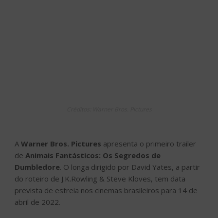
Créditos: Warner Bros. Pictures
A
Warner Bros. Pictures
apresenta o primeiro trailer
de
Animais Fantásticos: Os Segredos de
Dumbledore
. O longa dirigido por David Yates, a partir
do roteiro de J.K.Rowling & Steve Kloves, tem data
prevista de estreia nos cinemas brasileiros para 14 de
abril de 2022.
A atriz brasileira
Maria Fernanda Cândido
participará
do longa Animais Fantásticos: Os Segredos de
Dumbledore representando o Brasil ao interpretar
Vicência Santos
. Maria fez o anúncio em suas redes
sociais, apresentando uma foto inédita de sua
personagem.
Créditos: Reprodução | Instagram