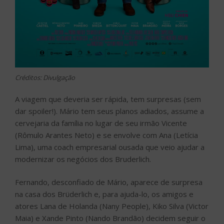
dar spoiler!). Mário tem seus planos adiados, assume a
cervejaria da família no lugar de seu irmão Vicente
(Rômulo Arantes Neto) e se envolve com Ana (Letícia
Lima), uma coach empresarial ousada que veio ajudar a
modernizar os negócios dos Bruderlich.
Fernando, desconfiado de Mário, aparece de surpresa
na casa dos Brüderlich e, para ajuda-lo, os amigos e
atores Lana de Holanda (Nany People), Kiko Silva (Victor
Maia) e Xande Pinto (Nando Brandão) decidem seguir o
diretor. Juntos, eles fingem ser uma família tra-di-ci-o-
nal, e causam muitas confusões!
No meio de um triângulo amoroso, Mário agora terá
que decidir se fica com seu amor de longa data,
Fernando, ou com sua nova paixão, Ana. Com direção de
Hsu Chien (“Ninguém Entra, Ninguém Sai” e do seriado
“Pé na Cova”, da Rede Globo), esta divertida comédia
estreia nos cinemas de todo o Brasil no dia 27 de maio