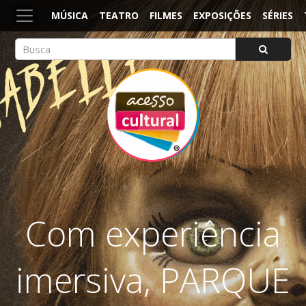
MÚSICA
TEATRO
FILMES
EXPOSIÇÕES
SÉRIES
ACESSO CULTURAL
Arte, Cultura Pop e Entretenimento
Com experiência
imersiva, PARQUE