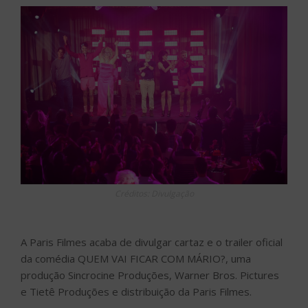
Créditos: Divulgação
A Paris Filmes acaba de divulgar cartaz e o trailer oficial
da comédia QUEM VAI FICAR COM MÁRIO?, uma
produção Sincrocine Produções, Warner Bros. Pictures
e Tietê Produções e distribuição da Paris Filmes.
O elenco conta com nomes de peso como
Daniel
Rocha
,
Letícia Lima
(“Porta dos Fundos”, “Cabras da
Peste” e da novela “Amor de Mãe”),
Felipe Abib
(“Faroeste Caboclo” e da novela “Avenida Brasil”),
Nany
People
(da série “Xilindró” e da novela “O Sétimo
Guardião”),
José Victor Castiel
,
Rômulo Arantes
Neto
,
Elisa Pinheiro
,
Marcos Breda
,
Amélia
Bittencourt
,
Victor Maia
,
Nando Brandão
,
Nicole