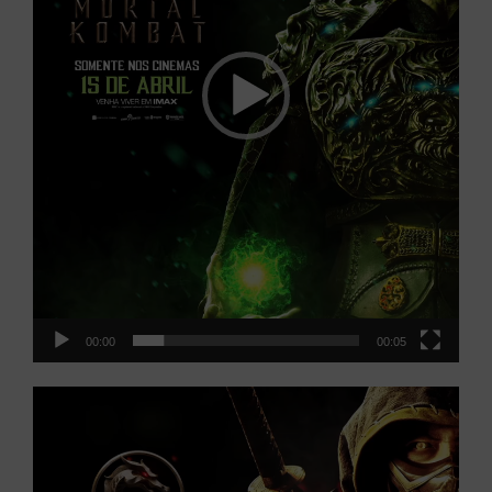
00:00
00:05
Tocador
de
vídeo