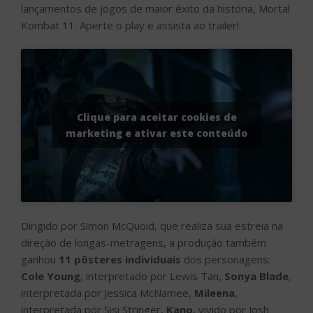
Dirigido por Simon McQuoid, que realiza sua estreia na
direção de longas-metragens, a produção também
ganhou
11 pôsteres individuais
dos personagens:
Cole Young
, interpretado por Lewis Tan,
Sonya Blade
,
interpretada por Jessica McNamee,
Mileena
,
interpretada por Sisi Stringer,
Kano
, vivido por Josh
Lawson,
Kung Lao
, interpretado por Max Huang,
Raiden
, vivido por Tadanobu Asano,
Jackson “Jax”
Briggs
interpretado por Mehcad Brooks,
Liu Kang
, na
pele de Ludi Lin,
Shang Tsung
, na pele de Chin Han,
Sub-Zero
vivido por Joe Taslim e
Scorpion
,
interpretado por Hiroyuki Sanada. Confira!
Tocador
de