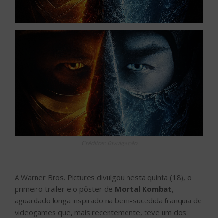
Créditos: Divulgação
A Warner Bros. Pictures divulgou nesta quinta (18), o
primeiro trailer e o pôster de
Mortal Kombat
,
aguardado longa inspirado na bem-sucedida franquia de
videogames que, mais recentemente, teve um dos
lançamentos de jogos de maior êxito da história, Mortal
Kombat 11. Aperte o play e assista ao trailer!
Clique para aceitar cookies de
marketing e ativar este conteúdo