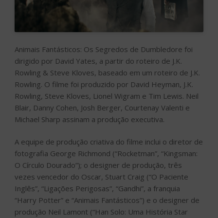
Blair, Danny Cohen, Josh Berger, Courtenay Valenti e
Michael Sharp assinam a produção executiva.
A equipe de produção criativa do filme inclui o diretor de
fotografia George Richmond (“Rocketman”, “Kingsman:
O Círculo Dourado”); o designer de produção, três
vezes vencedor do Oscar, Stuart Craig (“O Paciente
Inglês”, “Ligações Perigosas”, “Gandhi”, a franquia
“Harry Potter” e “Animais Fantásticos”) e o designer de
produção Neil Lamont (“Han Solo: Uma História Star
Wars”, “Rogue One: Uma História Star Wars”); a
figurinista Colleen Atwood (“Chicago”, “Memórias de
uma Gueixa”, “Alice no País das Maravilhas”, “Animais
Fantásticos e Onde Habitam”), quatro vezes vencedora
do Oscar; e o editor colaborador de longa data de
Yates, Mark Day (“Animais Fantásticos: Os Crimes de
Grindelwald”, os últimos quatro filmes da saga “Harry
Potter”). A trilha sonora é de James Newton Howard
(“Relatos do Mundo”, “Animais Fantásticos: Os Crimes