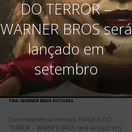
DO TERROR –
WARNER BROS será
lançado em
setembro
TAG:
WARNER BROS PICTURES
Com experiência imersiva, PARQUE DO
TERROR – WARNER BROS será lançado em