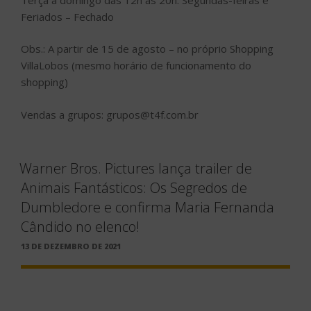
Feriados – Fechado
Obs.: A partir de 15 de agosto – no próprio Shopping
VillaLobos (mesmo horário de funcionamento do
shopping)
Vendas a grupos: grupos@t4f.com.br
Warner Bros. Pictures lança trailer de
Animais Fantásticos: Os Segredos de
Dumbledore e confirma Maria Fernanda
Cândido no elenco!
PUBLICADO
13 DE DEZEMBRO DE 2021
EM