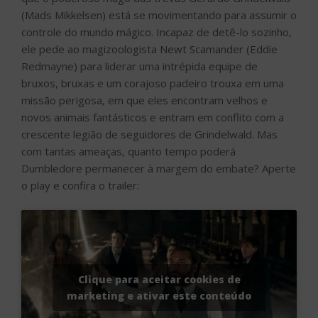
com tantas ameaças, quanto tempo poderá
Dumbledore permanecer à margem do embate? Aperte
o play e confira o trailer:
Clique para aceitar cookies de
marketing e ativar este conteúdo
Animais Fantásticos: Os Segredos de Dumbledore foi
dirigido por David Yates, a partir do roteiro de J.K.
Rowling & Steve Kloves, baseado em um roteiro de J.K.
Rowling. O filme foi produzido por David Heyman, J.K.
Rowling, Steve Kloves, Lionel Wigram e Tim Lewis. Neil