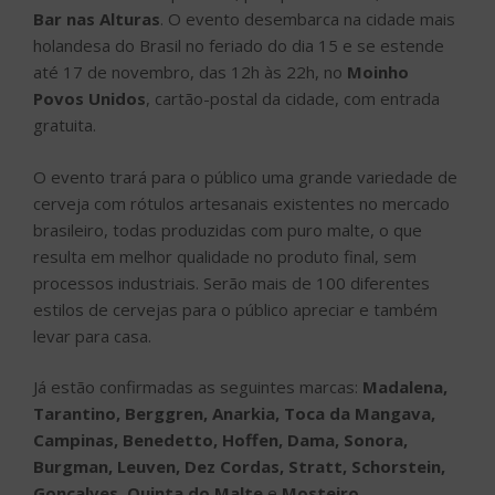
Bar nas Alturas
. O evento desembarca na cidade mais
holandesa do Brasil no feriado do dia 15 e se estende
até 17 de novembro, das 12h às 22h, no
Moinho
Povos Unidos
, cartão-postal da cidade, com entrada
gratuita.
O evento trará para o público uma grande variedade de
cerveja com rótulos artesanais existentes no mercado
brasileiro, todas produzidas com puro malte, o que
resulta em melhor qualidade no produto final, sem
processos industriais. Serão mais de 100 diferentes
estilos de cervejas para o público apreciar e também
levar para casa.
Já estão confirmadas as seguintes marcas:
Madalena,
Tarantino, Berggren, Anarkia, Toca da Mangava,
Campinas, Benedetto, Hoffen, Dama, Sonora,
Burgman, Leuven, Dez Cordas, Stratt, Schorstein,
Gonçalves, Quinta do Malte
e
Mosteiro
.