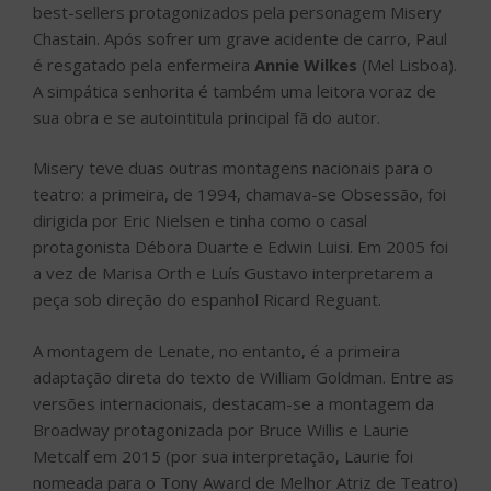
best-sellers protagonizados pela personagem Misery
Chastain. Após sofrer um grave acidente de carro, Paul
é resgatado pela enfermeira
Annie Wilkes
(Mel Lisboa).
A simpática senhorita é também uma leitora voraz de
sua obra e se autointitula principal fã do autor.
Misery teve duas outras montagens nacionais para o
teatro: a primeira, de 1994, chamava-se Obsessão, foi
dirigida por Eric Nielsen e tinha como o casal
protagonista Débora Duarte e Edwin Luisi. Em 2005 foi
a vez de Marisa Orth e Luís Gustavo interpretarem a
peça sob direção do espanhol Ricard Reguant.
A montagem de Lenate, no entanto, é a primeira
adaptação direta do texto de William Goldman. Entre as
versões internacionais, destacam-se a montagem da
Broadway protagonizada por Bruce Willis e Laurie
Metcalf em 2015 (por sua interpretação, Laurie foi
nomeada para o Tony Award de Melhor Atriz de Teatro)