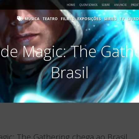
HOME
QUEM SOMOS
SOBRE
ANUNCIE
PROJE
MÚSICA
TEATRO
FILMES
EXPOSIÇÕES
SÉRIES
TV
LIVRO
de Magic: The Gath
Brasil
gic: The Gathering chega ao Brasil