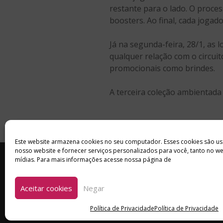
restante para o lado. O proces
boosters. Ao final, cada jogad
Já na segunda-feira, 28/1, as
qualquer relação com o circui
promocionais como brindes.
A terceira coleção ambientada 
Este website armazena cookies no seu computador. Esses cookies são us
nosso website e fornecer serviços personalizados para você, tanto no w
INÍCIO
SOBRE
ANUNCIE
mídias. Para mais informações acesse nossa página de
Aceitar cookies
Negar
Política de Privacidade
Política de Privacidade