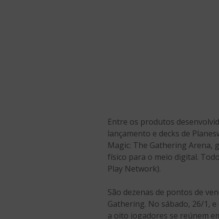
Entre os produtos desenvolvido
lançamento e decks de Planes
Magic: The Gathering Arena, ga
físico para o meio digital. T
Play Network).
São dezenas de pontos de ven
Gathering. No sábado, 26/1, e
a oito jogadores se reúnem 