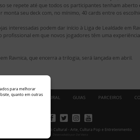
so se repete até que todos os participantes tenham aberto e
or monta seu deck com, no mínimo, 40 cards entre os escolhi
 lojas interessadas podem dar início à Liga de Lealdade em 
to profissional em que novos jogadores têm uma experiênci
em Ravnica, que encerra a trilogia, será lançada em abril.
ados ​​para melhorar
ebsite, quanto em outras
ESTÚDIO ACESSO CULTURAL
GUIAS
PARCEIROS
C
Facebook
Twitter
Instagram
Youtube
©
Copyright
2026 Acesso Cultural - Arte, Cultura Pop e Entretenimento
Desenvolvido por
Del Vieira