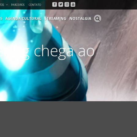
Facebook
Twitter
Instagram
Youtube
TOS
PARCEIROS
CONTATO
S
AGENDA CULTURAL
STREAMING
NOSTALGIA
ering chega ao