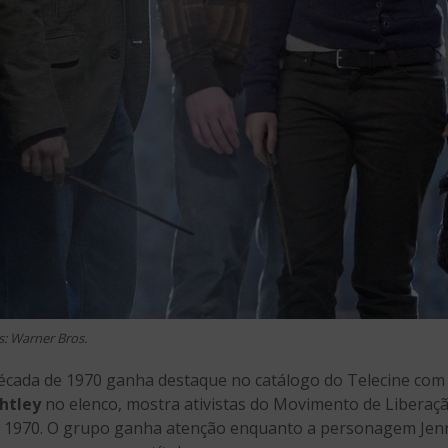
s: Warner Bros.
cada de 1970 ganha destaque no catálogo do Telecine com
htley
no elenco, mostra ativistas do Movimento de Liberaç
 1970. O grupo ganha atenção enquanto a personagem Jenn