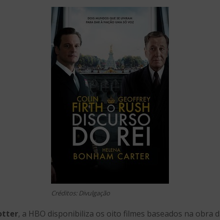
Créditos: Divulgação
otter
, a HBO disponibiliza os oito filmes baseados na obra d