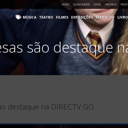
HOME
QUEM SOMOS
SOBRE
ANUNCIE
PROJE
MÚSICA
TEATRO
FILMES
EXPOSIÇÕES
SÉRIES
TV
LIVRO
lesas são destaque
 são destaque na DIRECTV GO