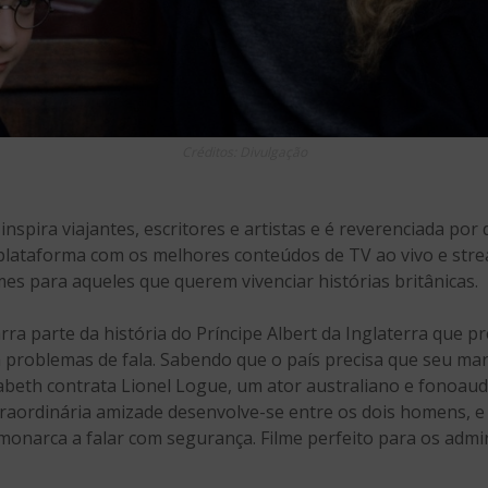
Créditos: Divulgação
nspira viajantes, escritores e artistas e é reverenciada por 
 plataforma com os melhores conteúdos de TV ao vivo e str
mes para aqueles que querem vivenciar histórias britânicas.
rra parte da história do Príncipe Albert da Inglaterra que p
 problemas de fala. Sabendo que o país precisa que seu mar
abeth contrata Lionel Logue, um ator australiano e fonoaudi
traordinária amizade desenvolve-se entre os dois homens, 
monarca a falar com segurança. Filme perfeito para os admir