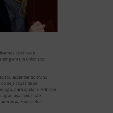
diversos cenários e
eaming em um único app,
recisou ascender ao trono
ido seja capaz de se
ólogo, para ajudar o Príncipe
e Logue usa meios não
adores da Família Real