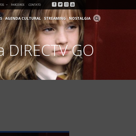
Facebook
Twitter
Instagram
Youtube
TOS
PARCEIROS
CONTATO
S
AGENDA CULTURAL
STREAMING
NOSTALGIA
 na DIRECTV GO