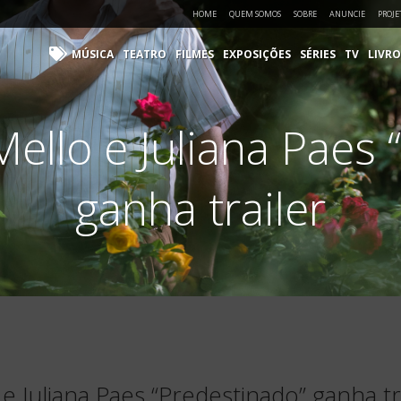
HOME
QUEM SOMOS
SOBRE
ANUNCIE
PROJE
MÚSICA
TEATRO
FILMES
EXPOSIÇÕES
SÉRIES
TV
LIVRO
llo e Juliana Paes 
ganha trailer
 Juliana Paes “Predestinado” ganha tr