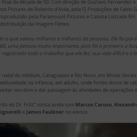
 final da década de 50. Com direção de Gustavo Fernandez e 
ot Pictures de Roberto d’Avila, pela FJ Produções de Fabio 
coproduzido pela Paramount Pictures e Camisa Listrada BH.
 distribuição da Imagem Filmes.
 e que salvou milhares e milhares de pessoas. Ele foi par
60, uma pessoa muito importante, pois foi o primeiro a faze
registrado todo o trabalho que ele fez, sua vida difícil e o
atal do médium, Cataguases e Rio Novo, em Minas Gerais, o
diunidade na infância, até adulto, onde fortes dores de cab
ceitar seu dom e dar passagem às atividades de operações es
rito do Dr. Fritz” conta ainda com
Marcos Caruso
,
Alexandr
ignorelli
e
James Faulkner
no elenco.