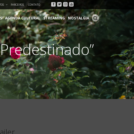
Facebook
Twitter
Instagram
Youtube
TOS
PARCEIROS
CONTATO
S
AGENDA CULTURAL
STREAMING
NOSTALGIA
“Predestinado”
ailer