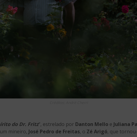
Créditos: André Cherri
rito do Dr. Fritz
“, estrelado por
Danton Mello
e
Juliana P
ium mineiro,
José Pedro de Freitas
, o
Zé Arigó
, que tornou